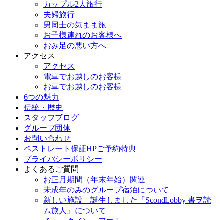
カップル2人旅行
夫婦旅行
男同士の気まま旅
お子様連れのお客様へ
おみ足の悪い方へ
アクセス
アクセス
電車でお越しのお客様
お車でお越しのお客様
6つの魅力
伝統・歴史
スタッフブログ
グループ団体
お問い合わせ
ベストレート保証HPご予約特典
プライバシーポリシー
よくあるご質問
お正月期間（年末年始）関連
未成年のみのグループ宿泊について
新しい施設 誕生しました『ScondLobby 書ヲ読
ム旅人』について