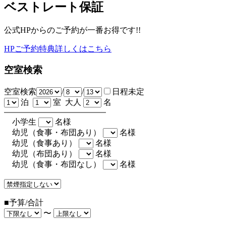
ベストレート保証
公式HPからのご予約が一番お得です!!
HPご予約特典詳しくはこちら
空室検索
空室検索
/
/
日程未定
泊
室 大人
名
小学生
名様
幼児（食事・布団あり）
名様
幼児（食事あり）
名様
幼児（布団あり）
名様
幼児（食事・布団なし）
名様
■予算/合計
〜