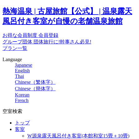
熱海温泉 | 古屋旅館【公式】 | 温泉露天
風呂付き客室が自慢の老舗温泉旅館
お得な会員制度
会員登録
グループ団体
団体旅行に!幹事さん必見!
プラン一覧
Language
Japanese
English
Thai
Chinese（繁体字）
Chinese（簡体字）
Korean
French
空室検索
トップ
客室
W源泉露天風呂付き客室(本館和室15畳＋10畳)