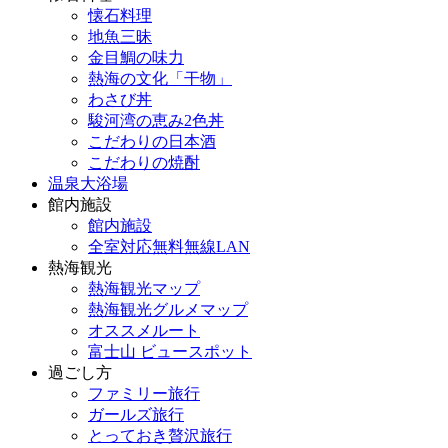
懐石料理
地魚三昧
金目鯛の味力
熱海の文化「干物」
わさび丼
駿河湾の恵み2色丼
こだわりの日本酒
こだわりの焼酎
温泉大浴場
館内施設
館内施設
全室対応無料無線LAN
熱海観光
熱海観光マップ
熱海観光グルメマップ
オススメルート
富士山 ビュースポット
過ごし方
ファミリー旅行
ガールズ旅行
とっておき贅沢旅行