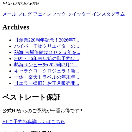
FAX/ 0557-83-6635
メール
ブログ
フェイスブック
ツイッター
インスタグラム
Archives
【創業220周年記念！2026年7...
ハイパー干物クリエイターの...
熱海 古屋旅館は２０２６年を...
2025～26年末年始の御予約は...
熱海サンビーチ(2025年7月12...
キャラクロ！クロジェラ！新...
一休・楽天トラベルの年末年...
【エラー復旧】お正月販売開...
ベストレート保証
公式HPからのご予約が一番お得です!!
HPご予約特典詳しくはこちら