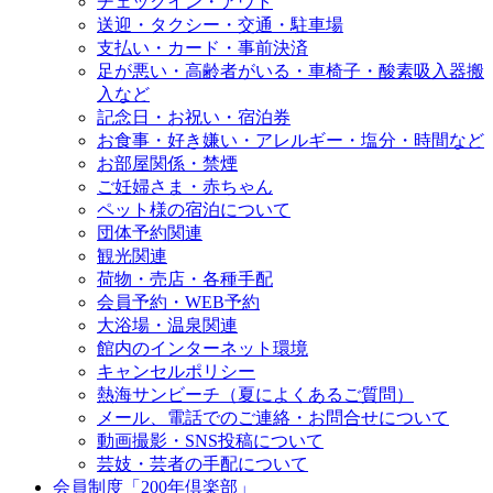
チェックイン・アウト
送迎・タクシー・交通・駐車場
支払い・カード・事前決済
足が悪い・高齢者がいる・車椅子・酸素吸入器搬
入など
記念日・お祝い・宿泊券
お食事・好き嫌い・アレルギー・塩分・時間など
お部屋関係・禁煙
ご妊婦さま・赤ちゃん
ペット様の宿泊について
団体予約関連
観光関連
荷物・売店・各種手配
会員予約・WEB予約
大浴場・温泉関連
館内のインターネット環境
キャンセルポリシー
熱海サンビーチ（夏によくあるご質問）
メール、電話でのご連絡・お問合せについて
動画撮影・SNS投稿について
芸妓・芸者の手配について
会員制度「200年倶楽部」