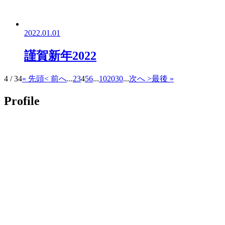
2022.01.01
謹賀新年2022
4 / 34
« 先頭
< 前へ
...
2
3
4
5
6
...
10
20
30
...
次へ >
最後 »
Profile