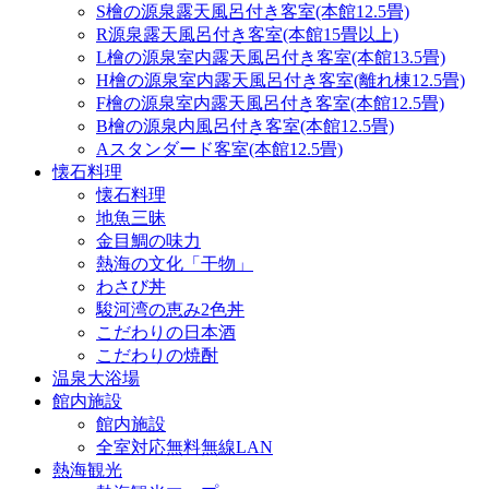
S檜の源泉露天風呂付き客室(本館12.5畳)
R源泉露天風呂付き客室(本館15畳以上)
L檜の源泉室内露天風呂付き客室(本館13.5畳)
H檜の源泉室内露天風呂付き客室(離れ棟12.5畳)
F檜の源泉室内露天風呂付き客室(本館12.5畳)
B檜の源泉内風呂付き客室(本館12.5畳)
Aスタンダード客室(本館12.5畳)
懐石料理
懐石料理
地魚三昧
金目鯛の味力
熱海の文化「干物」
わさび丼
駿河湾の恵み2色丼
こだわりの日本酒
こだわりの焼酎
温泉大浴場
館内施設
館内施設
全室対応無料無線LAN
熱海観光