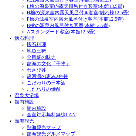
L檜の源泉室内露天風呂付き客室(本館13.5畳)
H檜の源泉室内露天風呂付き客室(離れ棟12.5畳)
F檜の源泉室内露天風呂付き客室(本館12.5畳)
B檜の源泉内風呂付き客室(本館12.5畳)
Aスタンダード客室(本館12.5畳)
懐石料理
懐石料理
地魚三昧
金目鯛の味力
熱海の文化「干物」
わさび丼
駿河湾の恵み2色丼
こだわりの日本酒
こだわりの焼酎
温泉大浴場
館内施設
館内施設
全室対応無料無線LAN
熱海観光
熱海観光マップ
熱海観光グルメマップ