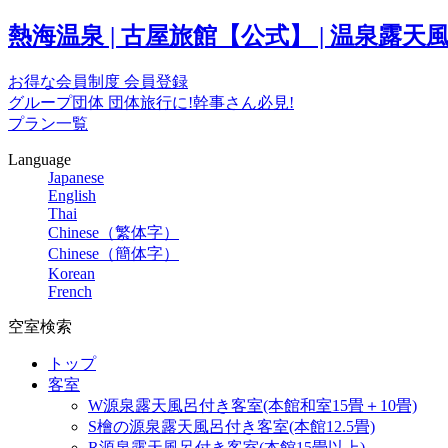
熱海温泉 | 古屋旅館【公式】 | 温泉
お得な会員制度
会員登録
グループ団体
団体旅行に!幹事さん必見!
プラン一覧
Language
Japanese
English
Thai
Chinese（繁体字）
Chinese（簡体字）
Korean
French
空室検索
トップ
客室
W源泉露天風呂付き客室(本館和室15畳＋10畳)
S檜の源泉露天風呂付き客室(本館12.5畳)
R源泉露天風呂付き客室(本館15畳以上)