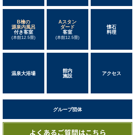
B檜の
Aスタン
源泉内風呂
ダード
懐石
付き客室
客室
料理
(本館12.5畳)
(本館12.5畳)
館内
温泉大浴場
アクセス
施設
グループ団体