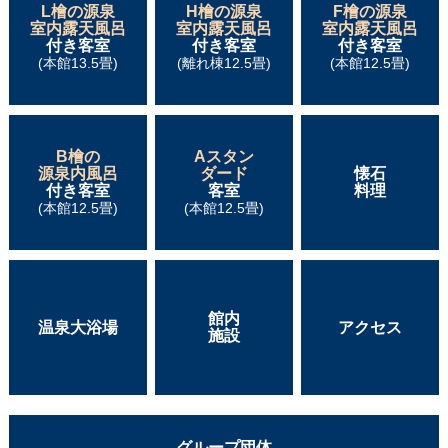
L檜の源泉
H檜の源泉
F檜の源泉
室内露天風呂
室内露天風呂
室内露天風呂
付き客室
付き客室
付き客室
(本館13.5畳)
(離れ棟12.5畳)
(本館12.5畳)
B檜の
Aスタン
源泉内風呂
ダード
懐石
付き客室
客室
料理
(本館12.5畳)
(本館12.5畳)
館内
温泉大浴場
アクセス
施設
グループ団体