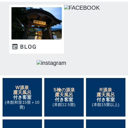
W源泉
S檜の源泉
R源泉
露天風呂
露天風呂
露天風呂
付き客室
付き客室
付き客室
(本館和室15畳＋10
(本館12.5畳)
(本館15畳以上)
畳)