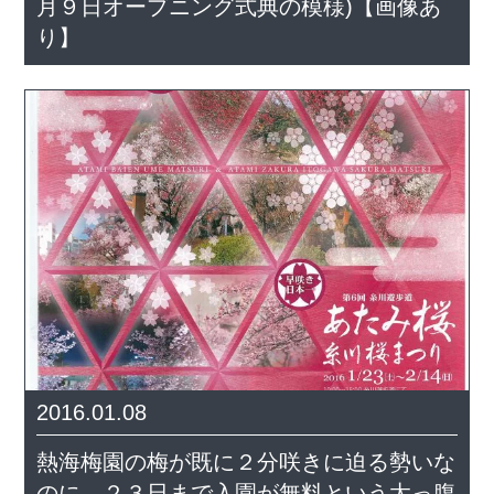
月９日オープニング式典の模様)【画像あ
り】
2016.01.08
熱海梅園の梅が既に２分咲きに迫る勢いな
のに、２３日まで入園が無料という太っ腹