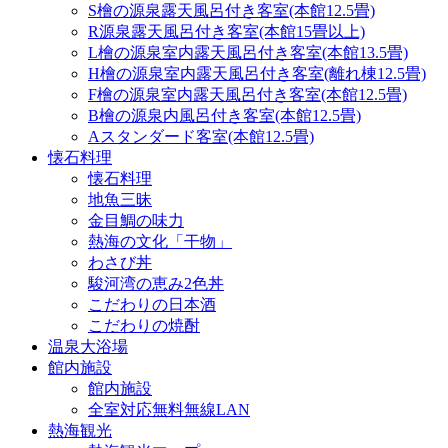
S檜の源泉露天風呂付き客室(本館12.5畳)
R源泉露天風呂付き客室(本館15畳以上)
L檜の源泉室内露天風呂付き客室(本館13.5畳)
H檜の源泉室内露天風呂付き客室(離れ棟12.5畳)
F檜の源泉室内露天風呂付き客室(本館12.5畳)
B檜の源泉内風呂付き客室(本館12.5畳)
Aスタンダード客室(本館12.5畳)
懐石料理
懐石料理
地魚三昧
金目鯛の味力
熱海の文化「干物」
わさび丼
駿河湾の恵み2色丼
こだわりの日本酒
こだわりの焼酎
温泉大浴場
館内施設
館内施設
全室対応無料無線LAN
熱海観光