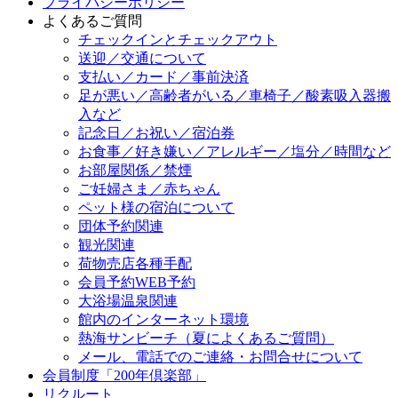
プライバシーポリシー
よくあるご質問
チェックインとチェックアウト
送迎／交通について
支払い／カード／事前決済
足が悪い／高齢者がいる／車椅子／酸素吸入器搬
入など
記念日／お祝い／宿泊券
お食事／好き嫌い／アレルギー／塩分／時間など
お部屋関係／禁煙
ご妊婦さま／赤ちゃん
ペット様の宿泊について
団体予約関連
観光関連
荷物売店各種手配
会員予約WEB予約
大浴場温泉関連
館内のインターネット環境
熱海サンビーチ（夏によくあるご質問）
メール、電話でのご連絡・お問合せについて
会員制度「200年倶楽部」
リクルート