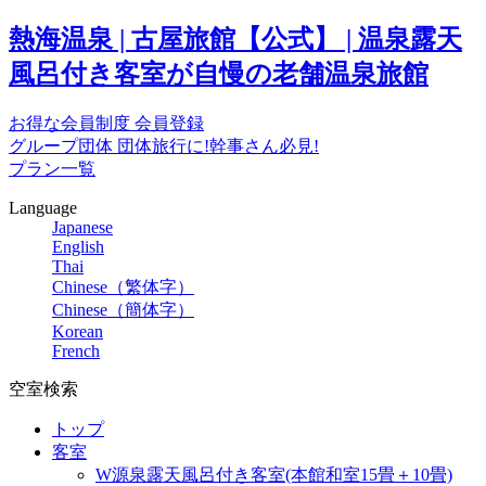
熱海温泉 | 古屋旅館【公式】 | 温泉露天
風呂付き客室が自慢の老舗温泉旅館
お得な会員制度
会員登録
グループ団体
団体旅行に!幹事さん必見!
プラン一覧
Language
Japanese
English
Thai
Chinese（繁体字）
Chinese（簡体字）
Korean
French
空室検索
トップ
客室
W源泉露天風呂付き客室(本館和室15畳＋10畳)