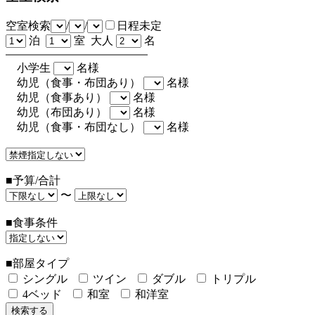
空室検索
/
/
日程未定
泊
室 大人
名
小学生
名様
幼児（食事・布団あり）
名様
幼児（食事あり）
名様
幼児（布団あり）
名様
幼児（食事・布団なし）
名様
■予算/合計
〜
■食事条件
■部屋タイプ
シングル
ツイン
ダブル
トリプル
4ベッド
和室
和洋室