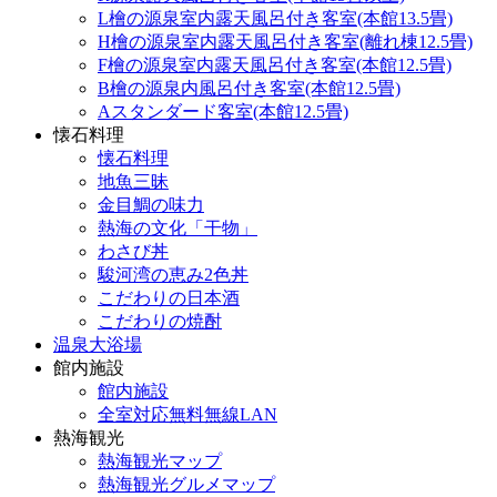
L檜の源泉室内露天風呂付き客室(本館13.5畳)
H檜の源泉室内露天風呂付き客室(離れ棟12.5畳)
F檜の源泉室内露天風呂付き客室(本館12.5畳)
B檜の源泉内風呂付き客室(本館12.5畳)
Aスタンダード客室(本館12.5畳)
懐石料理
懐石料理
地魚三昧
金目鯛の味力
熱海の文化「干物」
わさび丼
駿河湾の恵み2色丼
こだわりの日本酒
こだわりの焼酎
温泉大浴場
館内施設
館内施設
全室対応無料無線LAN
熱海観光
熱海観光マップ
熱海観光グルメマップ