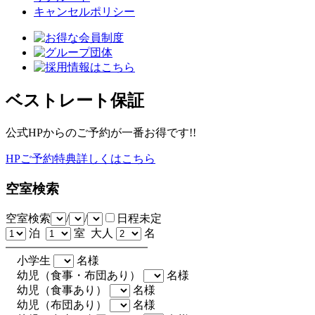
キャンセルポリシー
ベストレート保証
公式HPからのご予約が一番お得です!!
HPご予約特典詳しくはこちら
空室検索
空室検索
/
/
日程未定
泊
室 大人
名
小学生
名様
幼児（食事・布団あり）
名様
幼児（食事あり）
名様
幼児（布団あり）
名様