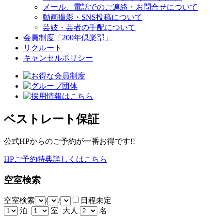
メール、電話でのご連絡・お問合せについて
動画撮影・SNS投稿について
芸妓・芸者の手配について
会員制度「200年倶楽部」
リクルート
キャンセルポリシー
ベストレート保証
公式HPからのご予約が一番お得です!!
HPご予約特典詳しくはこちら
空室検索
空室検索
/
/
日程未定
泊
室 大人
名