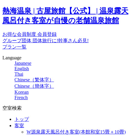
熱海温泉 | 古屋旅館【公式】 | 温泉露天
風呂付き客室が自慢の老舗温泉旅館
お得な会員制度
会員登録
グループ団体
団体旅行に!幹事さん必見!
プラン一覧
Language
Japanese
English
Thai
Chinese（繁体字）
Chinese（簡体字）
Korean
French
空室検索
トップ
客室
W源泉露天風呂付き客室(本館和室15畳＋10畳)