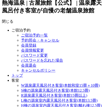
熱海温泉 | 古屋旅館【公式】 | 温泉露天
風呂付き客室が自慢の老舗温泉旅館
閉じる
ご宿泊予約
ご宿泊予約一覧
予約照会・キャンセル
会員登録
会員情報変更
パスワード変更
パスワードを忘れた場合
会員退会
キャンセルポリシー
トップ
客室
W源泉露天風呂付き客室(本館和室15畳＋10畳)
S檜の源泉露天風呂付き客室(本館12.5畳)
R源泉露天風呂付き客室(本館15畳以上)
L檜の源泉室内露天風呂付き客室(本館13.5畳)
H檜の源泉室内露天風呂付き客室(離れ棟12.5畳)