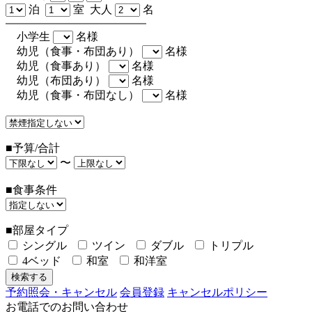
泊
室 大人
名
小学生
名様
幼児（食事・布団あり）
名様
幼児（食事あり）
名様
幼児（布団あり）
名様
幼児（食事・布団なし）
名様
■予算/合計
〜
■食事条件
■部屋タイプ
シングル
ツイン
ダブル
トリプル
4ベッド
和室
和洋室
予約照会・キャンセル
会員登録
キャンセルポリシー
お電話でのお問い合わせ