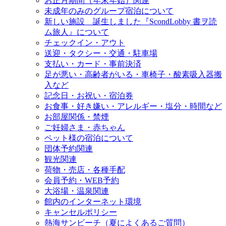
お正月期間（年末年始）関連
未成年のみのグループ宿泊について
新しい施設 誕生しました『ScondLobby 書ヲ読
ム旅人』について
チェックイン・アウト
送迎・タクシー・交通・駐車場
支払い・カード・事前決済
足が悪い・高齢者がいる・車椅子・酸素吸入器搬
入など
記念日・お祝い・宿泊券
お食事・好き嫌い・アレルギー・塩分・時間など
お部屋関係・禁煙
ご妊婦さま・赤ちゃん
ペット様の宿泊について
団体予約関連
観光関連
荷物・売店・各種手配
会員予約・WEB予約
大浴場・温泉関連
館内のインターネット環境
キャンセルポリシー
熱海サンビーチ（夏によくあるご質問）