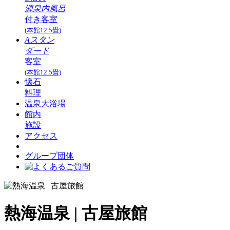
源泉内風呂
付き客室
(本館12.5畳)
Aスタン
ダード
客室
(本館12.5畳)
懐石
料理
温泉大浴場
館内
施設
アクセス
グループ団体
熱海温泉 | 古屋旅館