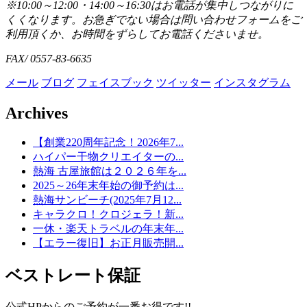
※10:00～12:00・14:00～16:30はお電話が集中しつながりに
くくなります。お急ぎでない場合は問い合わせフォームをご
利用頂くか、お時間をずらしてお電話くださいませ。
FAX/ 0557-83-6635
メール
ブログ
フェイスブック
ツイッター
インスタグラム
Archives
【創業220周年記念！2026年7...
ハイパー干物クリエイターの...
熱海 古屋旅館は２０２６年を...
2025～26年末年始の御予約は...
熱海サンビーチ(2025年7月12...
キャラクロ！クロジェラ！新...
一休・楽天トラベルの年末年...
【エラー復旧】お正月販売開...
ベストレート保証
公式HPからのご予約が一番お得です!!