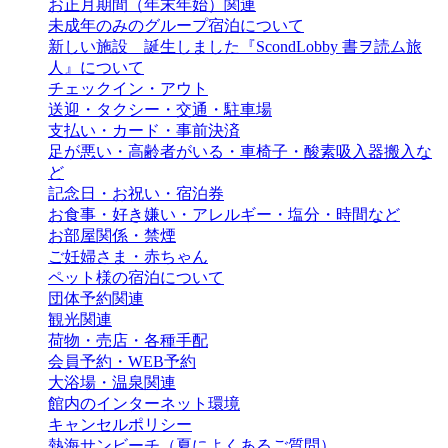
お正月期間（年末年始）関連
未成年のみのグループ宿泊について
新しい施設 誕生しました『ScondLobby 書ヲ読ム旅
人』について
チェックイン・アウト
送迎・タクシー・交通・駐車場
支払い・カード・事前決済
足が悪い・高齢者がいる・車椅子・酸素吸入器搬入な
ど
記念日・お祝い・宿泊券
お食事・好き嫌い・アレルギー・塩分・時間など
お部屋関係・禁煙
ご妊婦さま・赤ちゃん
ペット様の宿泊について
団体予約関連
観光関連
荷物・売店・各種手配
会員予約・WEB予約
大浴場・温泉関連
館内のインターネット環境
キャンセルポリシー
熱海サンビーチ（夏によくあるご質問）