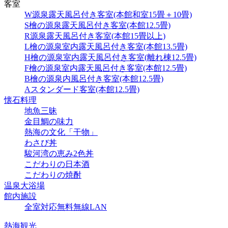
客室
W源泉露天風呂付き客室(本館和室15畳＋10畳)
S檜の源泉露天風呂付き客室(本館12.5畳)
R源泉露天風呂付き客室(本館15畳以上)
L檜の源泉室内露天風呂付き客室(本館13.5畳)
H檜の源泉室内露天風呂付き客室(離れ棟12.5畳)
F檜の源泉室内露天風呂付き客室(本館12.5畳)
B檜の源泉内風呂付き客室(本館12.5畳)
Aスタンダード客室(本館12.5畳)
懐石料理
地魚三昧
金目鯛の味力
熱海の文化「干物」
わさび丼
駿河湾の恵み2色丼
こだわりの日本酒
こだわりの焼酎
温泉大浴場
館内施設
全室対応無料無線LAN
熱海観光