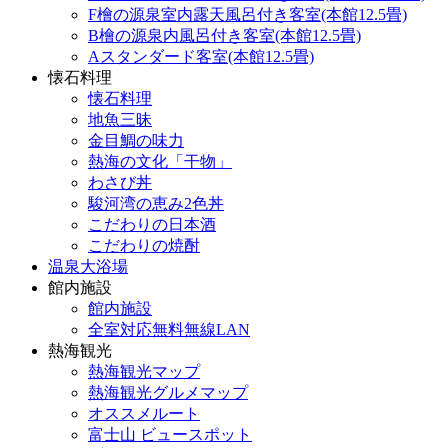
F檜の源泉室内露天風呂付き客室(本館12.5畳)
B檜の源泉内風呂付き客室(本館12.5畳)
Aスタンダード客室(本館12.5畳)
懐石料理
懐石料理
地魚三昧
金目鯛の味力
熱海の文化「干物」
わさび丼
駿河湾の恵み2色丼
こだわりの日本酒
こだわりの焼酎
温泉大浴場
館内施設
館内施設
全室対応無料無線LAN
熱海観光
熱海観光マップ
熱海観光グルメマップ
オススメルート
富士山 ビュースポット