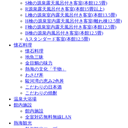
S檜の源泉露天風呂付き客室(本館12.5畳)
R源泉露天風呂付き客室(本館15畳以上)
L檜の源泉室内露天風呂付き客室(本館13.5畳)
H檜の源泉室内露天風呂付き客室(離れ棟12.5畳)
F檜の源泉室内露天風呂付き客室(本館12.5畳)
B檜の源泉内風呂付き客室(本館12.5畳)
Aスタンダード客室(本館12.5畳)
懐石料理
懐石料理
地魚三昧
金目鯛の味力
熱海の文化「干物」
わさび丼
駿河湾の恵み2色丼
こだわりの日本酒
こだわりの焼酎
温泉大浴場
館内施設
館内施設
全室対応無料無線LAN
熱海観光