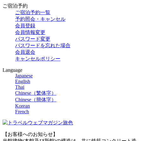
ご宿泊予約
ご宿泊予約一覧
予約照会・キャンセル
会員登録
会員情報変更
パスワード変更
パスワードを忘れた場合
会員退会
キャンセルポリシー
Language
Japanese
English
Thai
Chinese（繁体字）
Chinese（簡体字）
Korean
French
【お客様へのお知らせ】
当館建物(本館及び新館)の構造は、共に鉄筋コンクリート造