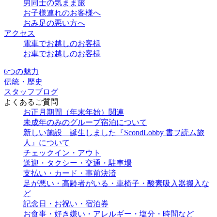
男同士の気まま旅
お子様連れのお客様へ
おみ足の悪い方へ
アクセス
電車でお越しのお客様
お車でお越しのお客様
6つの魅力
伝統・歴史
スタッフブログ
よくあるご質問
お正月期間（年末年始）関連
未成年のみのグループ宿泊について
新しい施設 誕生しました『ScondLobby 書ヲ読ム旅
人』について
チェックイン・アウト
送迎・タクシー・交通・駐車場
支払い・カード・事前決済
足が悪い・高齢者がいる・車椅子・酸素吸入器搬入な
ど
記念日・お祝い・宿泊券
お食事・好き嫌い・アレルギー・塩分・時間など