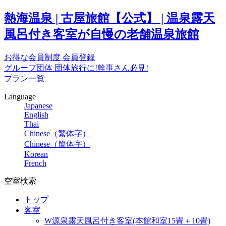
熱海温泉 | 古屋旅館【公式】 | 温泉露天
風呂付き客室が自慢の老舗温泉旅館
お得な会員制度
会員登録
グループ団体
団体旅行に!幹事さん必見!
プラン一覧
Language
Japanese
English
Thai
Chinese（繁体字）
Chinese（簡体字）
Korean
French
空室検索
トップ
客室
W源泉露天風呂付き客室(本館和室15畳＋10畳)