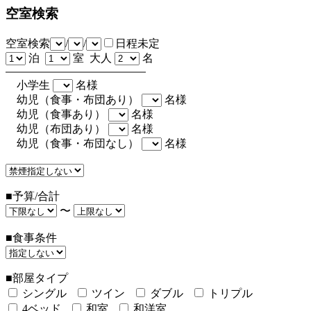
空室検索
空室検索
/
/
日程未定
泊
室 大人
名
小学生
名様
幼児（食事・布団あり）
名様
幼児（食事あり）
名様
幼児（布団あり）
名様
幼児（食事・布団なし）
名様
■予算/合計
〜
■食事条件
■部屋タイプ
シングル
ツイン
ダブル
トリプル
4ベッド
和室
和洋室