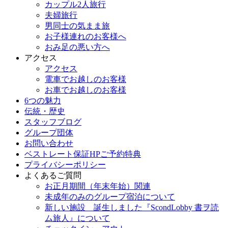
カップル2人旅行
夫婦旅行
男同士の気まま旅
お子様連れのお客様へ
おみ足の悪い方へ
アクセス
アクセス
電車でお越しのお客様
お車でお越しのお客様
6つの魅力
伝統・歴史
スタッフブログ
グループ団体
お問い合わせ
ベストレート保証HPご予約特典
プライバシーポリシー
よくあるご質問
お正月期間（年末年始）関連
未成年のみのグループ宿泊について
新しい施設 誕生しました『ScondLobby 書ヲ読
ム旅人』について