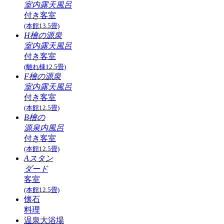
室内露天風呂
付き客室
(本館13.5畳)
H檜の源泉
室内露天風呂
付き客室
(離れ棟12.5畳)
F檜の源泉
室内露天風呂
付き客室
(本館12.5畳)
B檜の
源泉内風呂
付き客室
(本館12.5畳)
Aスタン
ダード
客室
(本館12.5畳)
懐石
料理
温泉大浴場