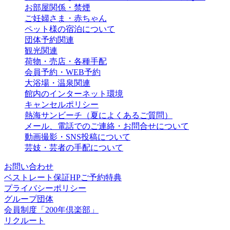
お部屋関係・禁煙
ご妊婦さま・赤ちゃん
ペット様の宿泊について
団体予約関連
観光関連
荷物・売店・各種手配
会員予約・WEB予約
大浴場・温泉関連
館内のインターネット環境
キャンセルポリシー
熱海サンビーチ（夏によくあるご質問）
メール、電話でのご連絡・お問合せについて
動画撮影・SNS投稿について
芸妓・芸者の手配について
お問い合わせ
ベストレート保証HPご予約特典
プライバシーポリシー
グループ団体
会員制度「200年倶楽部」
リクルート