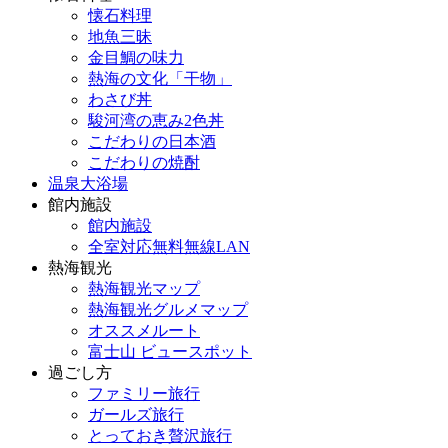
懐石料理
地魚三昧
金目鯛の味力
熱海の文化「干物」
わさび丼
駿河湾の恵み2色丼
こだわりの日本酒
こだわりの焼酎
温泉大浴場
館内施設
館内施設
全室対応無料無線LAN
熱海観光
熱海観光マップ
熱海観光グルメマップ
オススメルート
富士山 ビュースポット
過ごし方
ファミリー旅行
ガールズ旅行
とっておき贅沢旅行