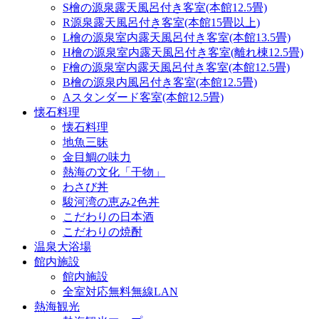
S檜の源泉露天風呂付き客室(本館12.5畳)
R源泉露天風呂付き客室(本館15畳以上)
L檜の源泉室内露天風呂付き客室(本館13.5畳)
H檜の源泉室内露天風呂付き客室(離れ棟12.5畳)
F檜の源泉室内露天風呂付き客室(本館12.5畳)
B檜の源泉内風呂付き客室(本館12.5畳)
Aスタンダード客室(本館12.5畳)
懐石料理
懐石料理
地魚三昧
金目鯛の味力
熱海の文化「干物」
わさび丼
駿河湾の恵み2色丼
こだわりの日本酒
こだわりの焼酎
温泉大浴場
館内施設
館内施設
全室対応無料無線LAN
熱海観光