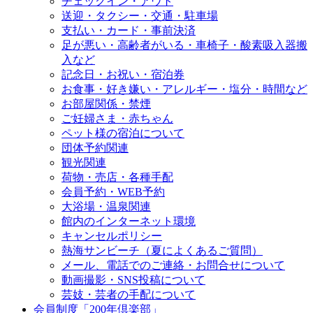
チェックイン・アウト
送迎・タクシー・交通・駐車場
支払い・カード・事前決済
足が悪い・高齢者がいる・車椅子・酸素吸入器搬
入など
記念日・お祝い・宿泊券
お食事・好き嫌い・アレルギー・塩分・時間など
お部屋関係・禁煙
ご妊婦さま・赤ちゃん
ペット様の宿泊について
団体予約関連
観光関連
荷物・売店・各種手配
会員予約・WEB予約
大浴場・温泉関連
館内のインターネット環境
キャンセルポリシー
熱海サンビーチ（夏によくあるご質問）
メール、電話でのご連絡・お問合せについて
動画撮影・SNS投稿について
芸妓・芸者の手配について
会員制度「200年倶楽部」