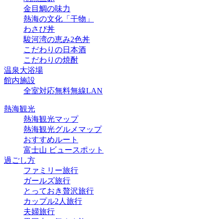
金目鯛の味力
熱海の文化「干物」
わさび丼
駿河湾の恵み2色丼
こだわりの日本酒
こだわりの焼酎
温泉大浴場
館内施設
全室対応無料無線LAN
熱海観光
熱海観光マップ
熱海観光グルメマップ
おすすめルート
富士山 ビュースポット
過ごし方
ファミリー旅行
ガールズ旅行
とっておき贅沢旅行
カップル2人旅行
夫婦旅行