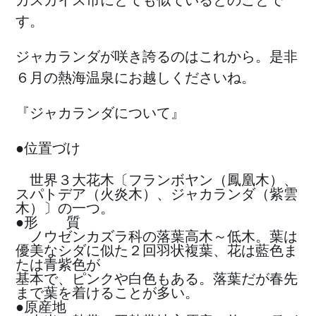
カスカイス市にとても似ているとのことで
す。
ジャカランダが咲き誇るのはこれから。是非
６月の熱海温泉にお越しくださいね。
『ジャカランダについて』
●位置づけ
世界３大花木〔フランボヤン（鳳凰木）、
スパト­デア（火炎木）、ジャカランダ（紫雲
木）〕の一つ。
●形 質
ノウゼンカズラ科の落葉高木～低木。葉は
優美なシダに似た２回羽状複葉、花は藍色ま
たは青紫色が
基本で、ピンクや白色もある。落葉だが春先
まで葉を着けることが多い。
●原産地