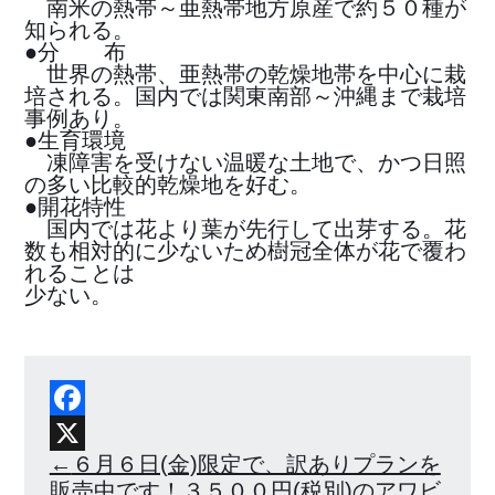
南米の熱帯～亜熱帯地方原産で約５０種が
知られる。
●分 布
世界の熱帯、亜熱帯の乾燥地帯を中心に栽
培される。国内では関東南部～沖縄まで栽培
事例あり。
●生育環境
凍障害を受けない温暖な土地で、かつ日照
の多い比較的乾燥地を好む。
●開花特性
国内では花より葉が先行して出芽する。花
数も相対的に少ないため樹冠全体が花で覆わ
れることは
少ない。
Facebook
X
６月６日(金)限定で、訳ありプランを
販売中です！３５００円(税別)のアワビ