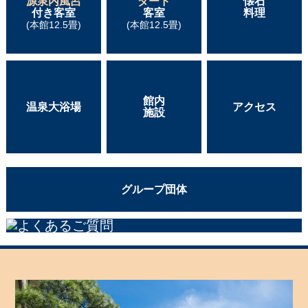
源泉内風呂
ダード
懐石
付き客室
客室
料理
(本館12.5畳)
(本館12.5畳)
館内
温泉大浴場
アクセス
施設
グループ団体