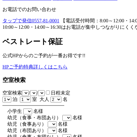
お電話でのお問い合わせ
タップで発信
0557-81-0001
【電話受付時間：8:00～12:00・14:0
10:00～12:00・14:00～16:30はお電話が集中し
ベストレート保証
公式HPからのご予約が一番お得です!!
HPご予約特典詳しくはこちら
空室検索
空室検索
/
/
日程未定
泊
室 大人
名
小学生
名様
幼児（食事・布団あり）
名様
幼児（食事あり）
名様
幼児（布団あり）
名様
幼児（食事・布団なし）
名様