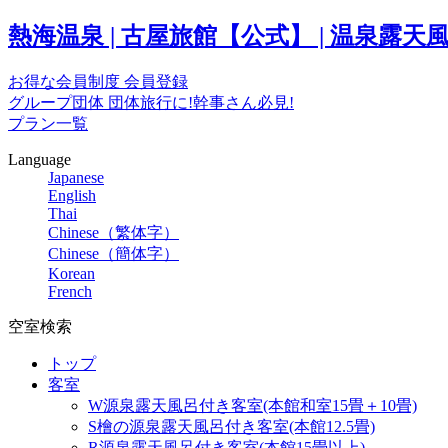
熱海温泉 | 古屋旅館【公式】 | 温泉
お得な会員制度
会員登録
グループ団体
団体旅行に!幹事さん必見!
プラン一覧
Language
Japanese
English
Thai
Chinese（繁体字）
Chinese（簡体字）
Korean
French
空室検索
トップ
客室
W源泉露天風呂付き客室(本館和室15畳＋10畳)
S檜の源泉露天風呂付き客室(本館12.5畳)
R源泉露天風呂付き客室(本館15畳以上)