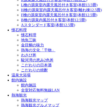
L檜の源泉室内露天風呂付き客室(本館13.5畳)
H檜の源泉室内露天風呂付き客室(離れ棟12.5畳)
F檜の源泉室内露天風呂付き客室(本館12.5畳)
B檜の源泉内風呂付き客室(本館12.5畳)
Aスタンダード客室(本館12.5畳)
懐石料理
懐石料理
地魚三昧
金目鯛の味力
熱海の文化「干物」
わさび丼
駿河湾の恵み2色丼
こだわりの日本酒
こだわりの焼酎
温泉大浴場
館内施設
館内施設
全室対応無料無線LAN
熱海観光
熱海観光マップ
熱海観光グルメマップ