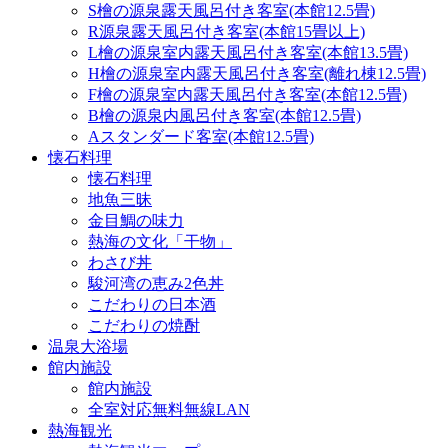
S檜の源泉露天風呂付き客室(本館12.5畳)
R源泉露天風呂付き客室(本館15畳以上)
L檜の源泉室内露天風呂付き客室(本館13.5畳)
H檜の源泉室内露天風呂付き客室(離れ棟12.5畳)
F檜の源泉室内露天風呂付き客室(本館12.5畳)
B檜の源泉内風呂付き客室(本館12.5畳)
Aスタンダード客室(本館12.5畳)
懐石料理
懐石料理
地魚三昧
金目鯛の味力
熱海の文化「干物」
わさび丼
駿河湾の恵み2色丼
こだわりの日本酒
こだわりの焼酎
温泉大浴場
館内施設
館内施設
全室対応無料無線LAN
熱海観光