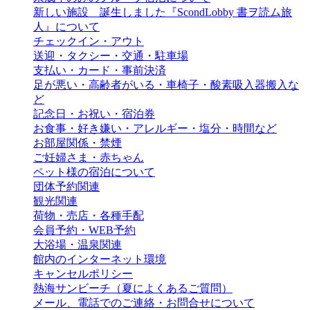
新しい施設 誕生しました『ScondLobby 書ヲ読ム旅
人』について
チェックイン・アウト
送迎・タクシー・交通・駐車場
支払い・カード・事前決済
足が悪い・高齢者がいる・車椅子・酸素吸入器搬入な
ど
記念日・お祝い・宿泊券
お食事・好き嫌い・アレルギー・塩分・時間など
お部屋関係・禁煙
ご妊婦さま・赤ちゃん
ペット様の宿泊について
団体予約関連
観光関連
荷物・売店・各種手配
会員予約・WEB予約
大浴場・温泉関連
館内のインターネット環境
キャンセルポリシー
熱海サンビーチ（夏によくあるご質問）
メール、電話でのご連絡・お問合せについて