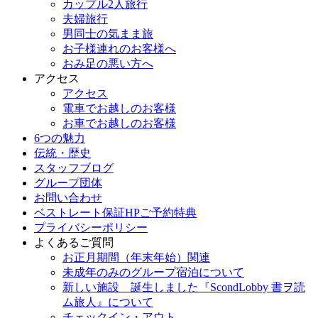
カップル2人旅行
夫婦旅行
男同士の気まま旅
お子様連れのお客様へ
おみ足の悪い方へ
アクセス
アクセス
電車でお越しのお客様
お車でお越しのお客様
6つの魅力
伝統・歴史
スタッフブログ
グループ団体
お問い合わせ
ベストレート保証HPご予約特典
プライバシーポリシー
よくあるご質問
お正月期間（年末年始）関連
未成年のみのグループ宿泊について
新しい施設 誕生しました『ScondLobby 書ヲ読
ム旅人』について
チェックイン・アウト