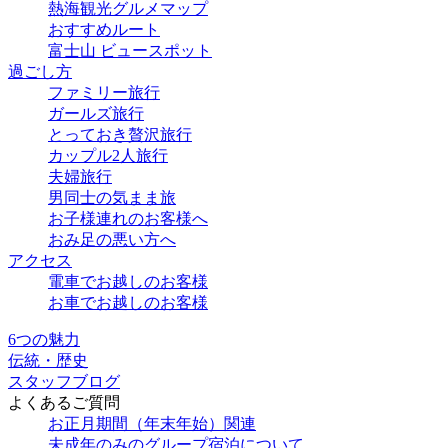
熱海観光グルメマップ
おすすめルート
富士山 ビュースポット
過ごし方
ファミリー旅行
ガールズ旅行
とっておき贅沢旅行
カップル2人旅行
夫婦旅行
男同士の気まま旅
お子様連れのお客様へ
おみ足の悪い方へ
アクセス
電車でお越しのお客様
お車でお越しのお客様
6つの魅力
伝統・歴史
スタッフブログ
よくあるご質問
お正月期間（年末年始）関連
未成年のみのグループ宿泊について