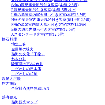
S檜の源泉露天風呂付き客室(本館12.5畳)
R源泉露天風呂付き客室(本館15畳以上)
L檜の源泉室内露天風呂付き客室(本館13.5畳)
H檜の源泉室内露天風呂付き客室(離れ棟12.5畳)
F檜の源泉室内露天風呂付き客室(本館12.5畳)
B檜の源泉内風呂付き客室(本館12.5畳)
Aスタンダード客室(本館12.5畳)
懐石料理
地魚三昧
金目鯛の味力
熱海の文化「干物」
わさび丼
駿河湾の恵み2色丼
こだわりの日本酒
こだわりの焼酎
温泉大浴場
館内施設
全室対応無料無線LAN
熱海観光
熱海観光マップ