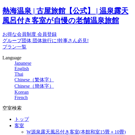
熱海温泉 | 古屋旅館【公式】 | 温泉露天
風呂付き客室が自慢の老舗温泉旅館
お得な会員制度
会員登録
グループ団体
団体旅行に!幹事さん必見!
プラン一覧
Language
Japanese
English
Thai
Chinese（繁体字）
Chinese（簡体字）
Korean
French
空室検索
トップ
客室
W源泉露天風呂付き客室(本館和室15畳＋10畳)