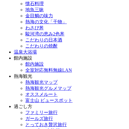
懐石料理
地魚三昧
金目鯛の味力
熱海の文化「干物」
わさび丼
駿河湾の恵み2色丼
こだわりの日本酒
こだわりの焼酎
温泉大浴場
館内施設
館内施設
全室対応無料無線LAN
熱海観光
熱海観光マップ
熱海観光グルメマップ
オススメルート
富士山 ビュースポット
過ごし方
ファミリー旅行
ガールズ旅行
とっておき贅沢旅行