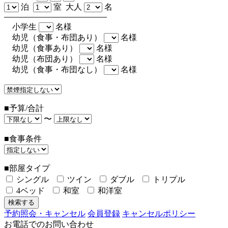
泊
室 大人
名
小学生
名様
幼児（食事・布団あり）
名様
幼児（食事あり）
名様
幼児（布団あり）
名様
幼児（食事・布団なし）
名様
■予算/合計
〜
■食事条件
■部屋タイプ
シングル
ツイン
ダブル
トリプル
4ベッド
和室
和洋室
予約照会・キャンセル
会員登録
キャンセルポリシー
お電話でのお問い合わせ