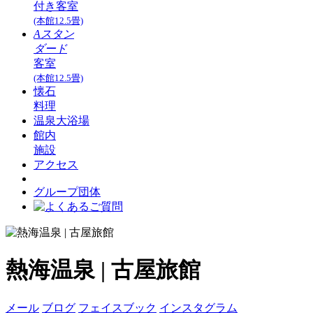
付き客室
(本館12.5畳)
Aスタン
ダード
客室
(本館12.5畳)
懐石
料理
温泉大浴場
館内
施設
アクセス
グループ団体
熱海温泉 | 古屋旅館
メール
ブログ
フェイスブック
インスタグラム