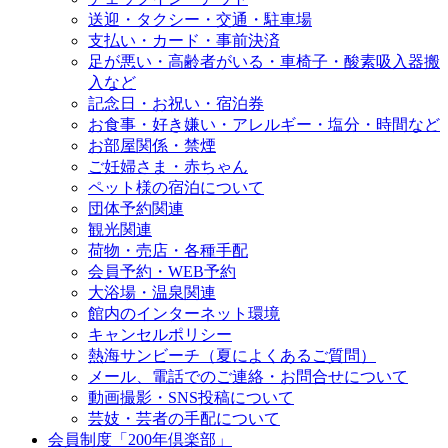
送迎・タクシー・交通・駐車場
支払い・カード・事前決済
足が悪い・高齢者がいる・車椅子・酸素吸入器搬
入など
記念日・お祝い・宿泊券
お食事・好き嫌い・アレルギー・塩分・時間など
お部屋関係・禁煙
ご妊婦さま・赤ちゃん
ペット様の宿泊について
団体予約関連
観光関連
荷物・売店・各種手配
会員予約・WEB予約
大浴場・温泉関連
館内のインターネット環境
キャンセルポリシー
熱海サンビーチ（夏によくあるご質問）
メール、電話でのご連絡・お問合せについて
動画撮影・SNS投稿について
芸妓・芸者の手配について
会員制度「200年倶楽部」