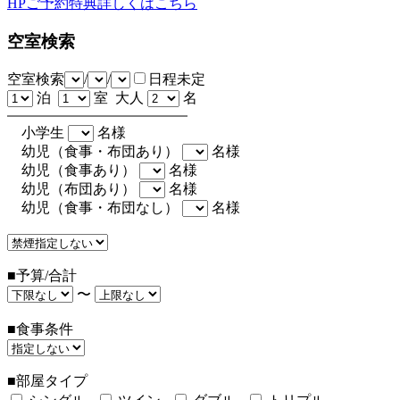
HPご予約特典詳しくはこちら
空室検索
空室検索
/
/
日程未定
泊
室 大人
名
小学生
名様
幼児（食事・布団あり）
名様
幼児（食事あり）
名様
幼児（布団あり）
名様
幼児（食事・布団なし）
名様
■予算/合計
〜
■食事条件
■部屋タイプ