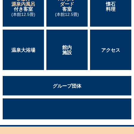
源泉内風呂
ダード
懐石
付き客室
客室
料理
(本館12.5畳)
(本館12.5畳)
館内
温泉大浴場
アクセス
施設
グループ団体