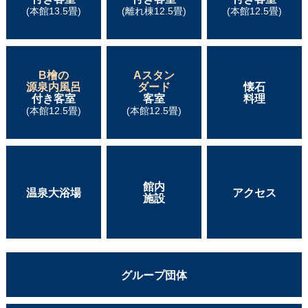
(本館13.5畳)
(離れ棟12.5畳)
(本館12.5畳)
B檜の
Aスタン
源泉内風呂
ダード
懐石
付き客室
客室
料理
(本館12.5畳)
(本館12.5畳)
館内
温泉大浴場
アクセス
施設
グループ団体