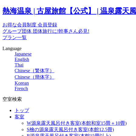
熱海温泉 | 古屋旅館【公式】 | 温泉
お得な会員制度
会員登録
グループ団体
団体旅行に!幹事さん必見!
プラン一覧
Language
Japanese
English
Thai
Chinese（繁体字）
Chinese（簡体字）
Korean
French
空室検索
トップ
客室
W源泉露天風呂付き客室(本館和室15畳＋10畳)
S檜の源泉露天風呂付き客室(本館12.5畳)
R源泉露天風呂付き客室(本館15畳以上)