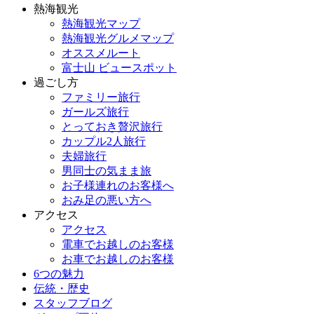
熱海観光
熱海観光マップ
熱海観光グルメマップ
オススメルート
富士山 ビュースポット
過ごし方
ファミリー旅行
ガールズ旅行
とっておき贅沢旅行
カップル2人旅行
夫婦旅行
男同士の気まま旅
お子様連れのお客様へ
おみ足の悪い方へ
アクセス
アクセス
電車でお越しのお客様
お車でお越しのお客様
6つの魅力
伝統・歴史
スタッフブログ