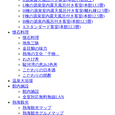
L檜の源泉室内露天風呂付き客室(本館13.5畳)
H檜の源泉室内露天風呂付き客室(離れ棟12.5畳)
F檜の源泉室内露天風呂付き客室(本館12.5畳)
B檜の源泉内風呂付き客室(本館12.5畳)
Aスタンダード客室(本館12.5畳)
懐石料理
懐石料理
地魚三昧
金目鯛の味力
熱海の文化「干物」
わさび丼
駿河湾の恵み2色丼
こだわりの日本酒
こだわりの焼酎
温泉大浴場
館内施設
館内施設
全室対応無料無線LAN
熱海観光
熱海観光マップ
熱海観光グルメマップ