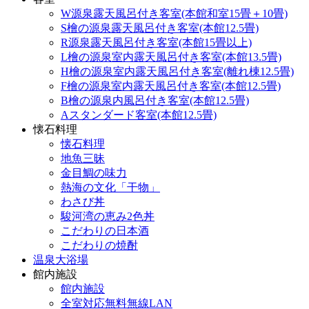
W源泉露天風呂付き客室(本館和室15畳＋10畳)
S檜の源泉露天風呂付き客室(本館12.5畳)
R源泉露天風呂付き客室(本館15畳以上)
L檜の源泉室内露天風呂付き客室(本館13.5畳)
H檜の源泉室内露天風呂付き客室(離れ棟12.5畳)
F檜の源泉室内露天風呂付き客室(本館12.5畳)
B檜の源泉内風呂付き客室(本館12.5畳)
Aスタンダード客室(本館12.5畳)
懐石料理
懐石料理
地魚三昧
金目鯛の味力
熱海の文化「干物」
わさび丼
駿河湾の恵み2色丼
こだわりの日本酒
こだわりの焼酎
温泉大浴場
館内施設
館内施設
全室対応無料無線LAN