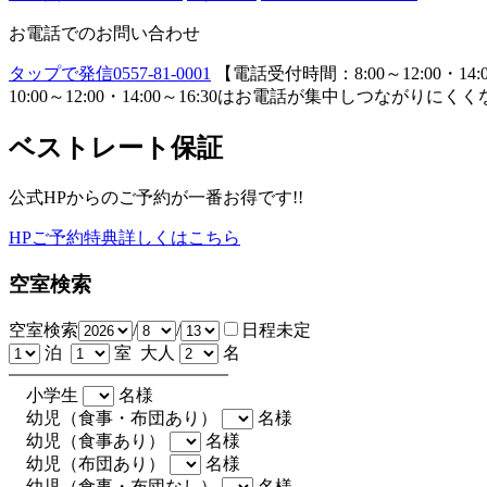
お電話でのお問い合わせ
タップで発信
0557-81-0001
【電話受付時間：8:00～12:00・14:0
10:00～12:00・14:00～16:30はお電話が集中し
ベストレート保証
公式HPからのご予約が一番お得です!!
HPご予約特典詳しくはこちら
空室検索
空室検索
/
/
日程未定
泊
室 大人
名
小学生
名様
幼児（食事・布団あり）
名様
幼児（食事あり）
名様
幼児（布団あり）
名様
幼児（食事・布団なし）
名様