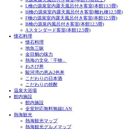
L檜の源泉室内露天風呂付き客室(本館13.5畳)
H檜の源泉室内露天風呂付き客室(離れ棟12.5畳)
F檜の源泉室内露天風呂付き客室(本館12.5畳)
B檜の源泉内風呂付き客室(本館12.5畳)
Aスタンダード客室(本館12.5畳)
懐石料理
懐石料理
地魚三昧
金目鯛の味力
熱海の文化「干物」
わさび丼
駿河湾の恵み2色丼
こだわりの日本酒
こだわりの焼酎
温泉大浴場
館内施設
館内施設
全室対応無料無線LAN
熱海観光
熱海観光マップ
熱海観光グルメマップ