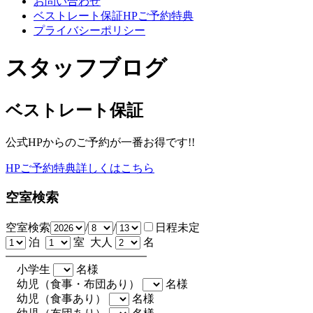
お問い合わせ
ベストレート保証HPご予約特典
プライバシーポリシー
スタッフブログ
ベストレート保証
公式HPからのご予約が一番お得です!!
HPご予約特典詳しくはこちら
空室検索
空室検索
/
/
日程未定
泊
室 大人
名
小学生
名様
幼児（食事・布団あり）
名様
幼児（食事あり）
名様