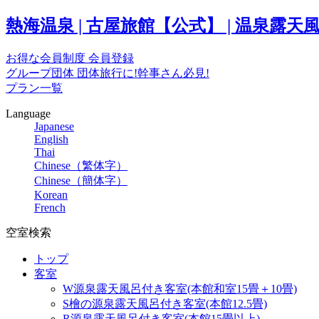
熱海温泉 | 古屋旅館【公式】 | 温泉
お得な会員制度
会員登録
グループ団体
団体旅行に!幹事さん必見!
プラン一覧
Language
Japanese
English
Thai
Chinese（繁体字）
Chinese（簡体字）
Korean
French
空室検索
トップ
客室
W源泉露天風呂付き客室(本館和室15畳＋10畳)
S檜の源泉露天風呂付き客室(本館12.5畳)
R源泉露天風呂付き客室(本館15畳以上)