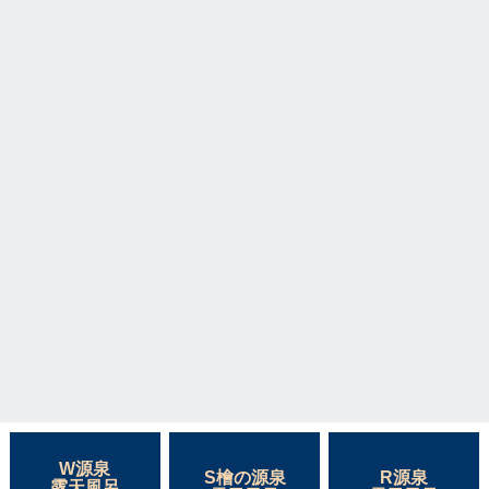
W源泉
S檜の源泉
R源泉
露天風呂