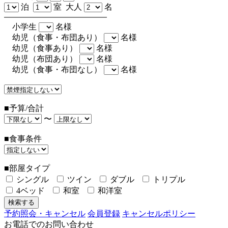
泊
室 大人
名
小学生
名様
幼児（食事・布団あり）
名様
幼児（食事あり）
名様
幼児（布団あり）
名様
幼児（食事・布団なし）
名様
■予算/合計
〜
■食事条件
■部屋タイプ
シングル
ツイン
ダブル
トリプル
4ベッド
和室
和洋室
予約照会・キャンセル
会員登録
キャンセルポリシー
お電話でのお問い合わせ