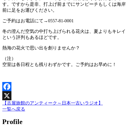
す。ですから是非、打上げ前までにサンビーチもしくは海岸
前に足をお運びください。
ご予約はお電話にて→0557-81-0001
冬の澄んだ空気の中打ち上げられる花火は、夏よりもキレイ
という評判もあるほどです。
熱海の花火で思い出を創りませんか？
（注）
空室は各日程とも残りわずかです。ご予約はお早めに！
Facebook
【古屋旅館のアンティーク～日本一古いラジオ】
X
一覧へ戻る
Profile