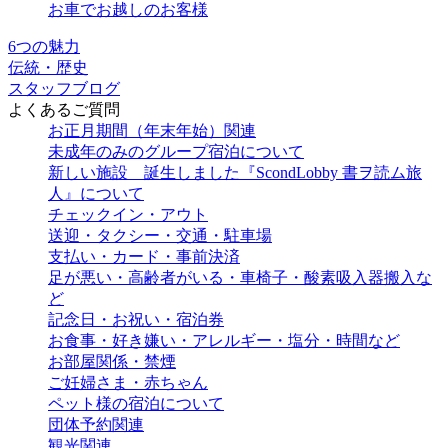
お車でお越しのお客様
6つの魅力
伝統・歴史
スタッフブログ
よくあるご質問
お正月期間（年末年始）関連
未成年のみのグループ宿泊について
新しい施設 誕生しました『ScondLobby 書ヲ読ム旅
人』について
チェックイン・アウト
送迎・タクシー・交通・駐車場
支払い・カード・事前決済
足が悪い・高齢者がいる・車椅子・酸素吸入器搬入な
ど
記念日・お祝い・宿泊券
お食事・好き嫌い・アレルギー・塩分・時間など
お部屋関係・禁煙
ご妊婦さま・赤ちゃん
ペット様の宿泊について
団体予約関連
観光関連