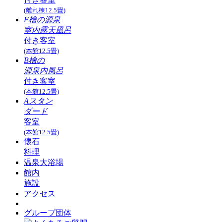
(離れ棟12.5畳)
F檜の源泉
室内露天風呂
付き客室
(本館12.5畳)
B檜の
源泉内風呂
付き客室
(本館12.5畳)
Aスタン
ダード
客室
(本館12.5畳)
懐石
料理
温泉大浴場
館内
施設
アクセス
グループ団体