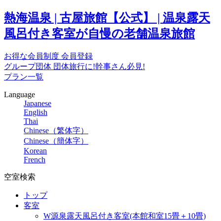
熱海温泉 | 古屋旅館【公式】 | 温泉露天
風呂付き客室が自慢の老舗温泉旅館
お得な会員制度
会員登録
グループ団体
団体旅行に!幹事さん必見!
プラン一覧
Language
Japanese
English
Thai
Chinese（繁体字）
Chinese（簡体字）
Korean
French
空室検索
トップ
客室
W源泉露天風呂付き客室(本館和室15畳＋10畳)