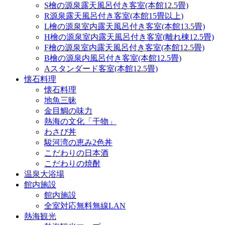
S檜の源泉露天風呂付き客室(本館12.5畳)
R源泉露天風呂付き客室(本館15畳以上)
L檜の源泉室内露天風呂付き客室(本館13.5畳)
H檜の源泉室内露天風呂付き客室(離れ棟12.5畳)
F檜の源泉室内露天風呂付き客室(本館12.5畳)
B檜の源泉内風呂付き客室(本館12.5畳)
Aスタンダード客室(本館12.5畳)
懐石料理
懐石料理
地魚三昧
金目鯛の味力
熱海の文化「干物」
わさび丼
駿河湾の恵み2色丼
こだわりの日本酒
こだわりの焼酎
温泉大浴場
館内施設
館内施設
全室対応無料無線LAN
熱海観光