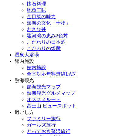
懐石料理
地魚三昧
金目鯛の味力
熱海の文化「干物」
わさび丼
駿河湾の恵み2色丼
こだわりの日本酒
こだわりの焼酎
温泉大浴場
館内施設
館内施設
全室対応無料無線LAN
熱海観光
熱海観光マップ
熱海観光グルメマップ
オススメルート
富士山 ビュースポット
過ごし方
ファミリー旅行
ガールズ旅行
とっておき贅沢旅行