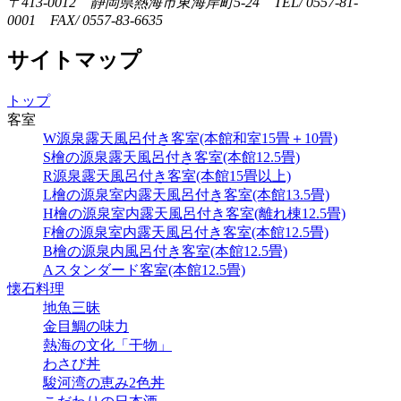
〒413-0012 静岡県熱海市東海岸町5-24 TEL/ 0557-81-
0001 FAX/ 0557-83-6635
サイトマップ
トップ
客室
W源泉露天風呂付き客室(本館和室15畳＋10畳)
S檜の源泉露天風呂付き客室(本館12.5畳)
R源泉露天風呂付き客室(本館15畳以上)
L檜の源泉室内露天風呂付き客室(本館13.5畳)
H檜の源泉室内露天風呂付き客室(離れ棟12.5畳)
F檜の源泉室内露天風呂付き客室(本館12.5畳)
B檜の源泉内風呂付き客室(本館12.5畳)
Aスタンダード客室(本館12.5畳)
懐石料理
地魚三昧
金目鯛の味力
熱海の文化「干物」
わさび丼
駿河湾の恵み2色丼