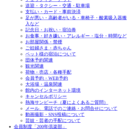
送迎・タクシー・交通・駐車場
支払い・カード・事前決済
足が悪い・高齢者がいる・車椅子・酸素吸入器搬
入など
記念日・お祝い・宿泊券
お食事・好き嫌い・アレルギー・塩分・時間など
お部屋関係・禁煙
ご妊婦さま・赤ちゃん
ペット様の宿泊について
団体予約関連
観光関連
荷物・売店・各種手配
会員予約・WEB予約
大浴場・温泉関連
館内のインターネット環境
キャンセルポリシー
熱海サンビーチ（夏によくあるご質問）
メール、電話でのご連絡・お問合せについて
動画撮影・SNS投稿について
芸妓・芸者の手配について
会員制度「200年倶楽部」