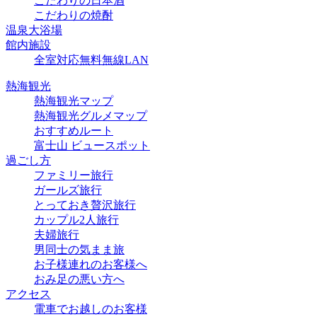
こだわりの日本酒
こだわりの焼酎
温泉大浴場
館内施設
全室対応無料無線LAN
熱海観光
熱海観光マップ
熱海観光グルメマップ
おすすめルート
富士山 ビュースポット
過ごし方
ファミリー旅行
ガールズ旅行
とっておき贅沢旅行
カップル2人旅行
夫婦旅行
男同士の気まま旅
お子様連れのお客様へ
おみ足の悪い方へ
アクセス
電車でお越しのお客様