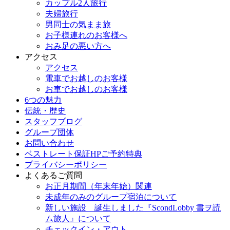
カップル2人旅行
夫婦旅行
男同士の気まま旅
お子様連れのお客様へ
おみ足の悪い方へ
アクセス
アクセス
電車でお越しのお客様
お車でお越しのお客様
6つの魅力
伝統・歴史
スタッフブログ
グループ団体
お問い合わせ
ベストレート保証HPご予約特典
プライバシーポリシー
よくあるご質問
お正月期間（年末年始）関連
未成年のみのグループ宿泊について
新しい施設 誕生しました『ScondLobby 書ヲ読
ム旅人』について
チェックイン・アウト