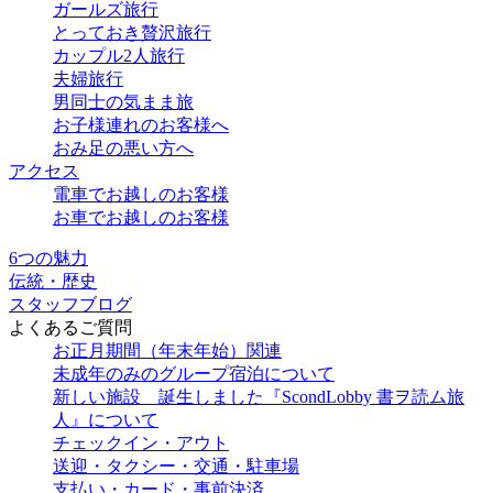
ガールズ旅行
とっておき贅沢旅行
カップル2人旅行
夫婦旅行
男同士の気まま旅
お子様連れのお客様へ
おみ足の悪い方へ
アクセス
電車でお越しのお客様
お車でお越しのお客様
6つの魅力
伝統・歴史
スタッフブログ
よくあるご質問
お正月期間（年末年始）関連
未成年のみのグループ宿泊について
新しい施設 誕生しました『ScondLobby 書ヲ読ム旅
人』について
チェックイン・アウト
送迎・タクシー・交通・駐車場
支払い・カード・事前決済