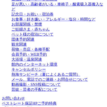
足が悪い・高齢者がいる・車椅子・酸素吸入器搬入な
ど
記念日・お祝い・宿泊券
お食事・好き嫌い・アレルギー・塩分・時間など
お部屋関係・禁煙
ご妊婦さま・赤ちゃん
ペット様の宿泊について
団体予約関連
観光関連
荷物・売店・各種手配
会員予約・WEB予約
大浴場・温泉関連
館内のインターネット環境
キャンセルポリシー
熱海サンビーチ（夏によくあるご質問）
メール、電話でのご連絡・お問合せについて
動画撮影・SNS投稿について
芸妓・芸者の手配について
お問い合わせ
ベストレート保証HPご予約特典