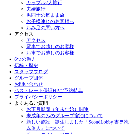
カップル2人旅行
夫婦旅行
男同士の気まま旅
お子様連れのお客様へ
おみ足の悪い方へ
アクセス
アクセス
電車でお越しのお客様
お車でお越しのお客様
6つの魅力
伝統・歴史
スタッフブログ
グループ団体
お問い合わせ
ベストレート保証HPご予約特典
プライバシーポリシー
よくあるご質問
お正月期間（年末年始）関連
未成年のみのグループ宿泊について
新しい施設 誕生しました『ScondLobby 書ヲ読
ム旅人』について