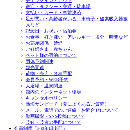
チェックイン・アウト
送迎・タクシー・交通・駐車場
支払い・カード・事前決済
足が悪い・高齢者がいる・車椅子・酸素吸入器搬
入など
記念日・お祝い・宿泊券
お食事・好き嫌い・アレルギー・塩分・時間など
お部屋関係・禁煙
ご妊婦さま・赤ちゃん
ペット様の宿泊について
団体予約関連
観光関連
荷物・売店・各種手配
会員予約・WEB予約
大浴場・温泉関連
館内のインターネット環境
キャンセルポリシー
熱海サンビーチ（夏によくあるご質問）
メール、電話でのご連絡・お問合せについて
動画撮影・SNS投稿について
芸妓・芸者の手配について
会員制度「200年倶楽部」