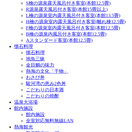
S檜の源泉露天風呂付き客室(本館12.5畳)
R源泉露天風呂付き客室(本館15畳以上)
L檜の源泉室内露天風呂付き客室(本館13.5畳)
H檜の源泉室内露天風呂付き客室(離れ棟12.5畳)
F檜の源泉室内露天風呂付き客室(本館12.5畳)
B檜の源泉内風呂付き客室(本館12.5畳)
Aスタンダード客室(本館12.5畳)
懐石料理
懐石料理
地魚三昧
金目鯛の味力
熱海の文化「干物」
わさび丼
駿河湾の恵み2色丼
こだわりの日本酒
こだわりの焼酎
温泉大浴場
館内施設
館内施設
全室対応無料無線LAN
熱海観光