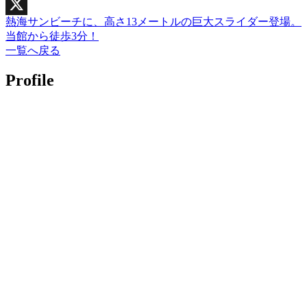
Facebook
熱海サンビーチに、高さ13メートルの巨大スライダー登場。
X
当館から徒歩3分！
一覧へ戻る
Profile