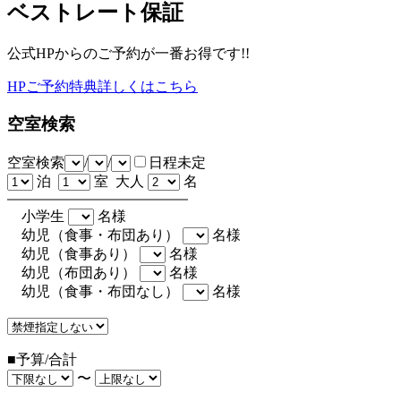
ベストレート保証
公式HPからのご予約が一番お得です!!
HPご予約特典詳しくはこちら
空室検索
空室検索
/
/
日程未定
泊
室 大人
名
小学生
名様
幼児（食事・布団あり）
名様
幼児（食事あり）
名様
幼児（布団あり）
名様
幼児（食事・布団なし）
名様
■予算/合計
〜