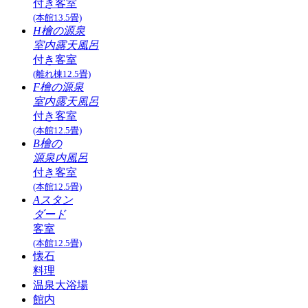
付き客室
(本館13.5畳)
H檜の源泉
室内露天風呂
付き客室
(離れ棟12.5畳)
F檜の源泉
室内露天風呂
付き客室
(本館12.5畳)
B檜の
源泉内風呂
付き客室
(本館12.5畳)
Aスタン
ダード
客室
(本館12.5畳)
懐石
料理
温泉大浴場
館内