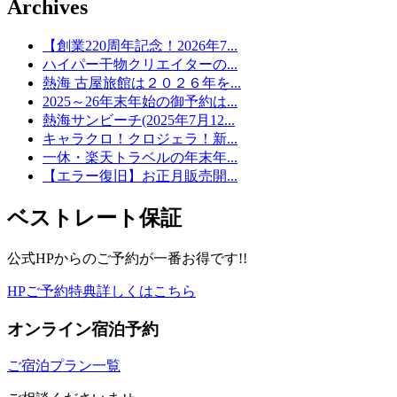
Archives
【創業220周年記念！2026年7...
ハイパー干物クリエイターの...
熱海 古屋旅館は２０２６年を...
2025～26年末年始の御予約は...
熱海サンビーチ(2025年7月12...
キャラクロ！クロジェラ！新...
一休・楽天トラベルの年末年...
【エラー復旧】お正月販売開...
ベストレート保証
公式HPからのご予約が一番お得です!!
HPご予約特典詳しくはこちら
オンライン宿泊予約
ご宿泊プラン一覧