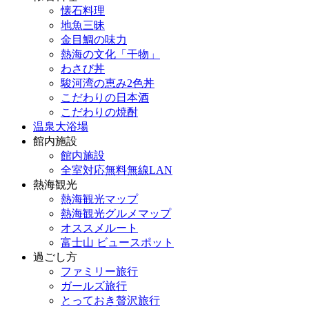
懐石料理
地魚三昧
金目鯛の味力
熱海の文化「干物」
わさび丼
駿河湾の恵み2色丼
こだわりの日本酒
こだわりの焼酎
温泉大浴場
館内施設
館内施設
全室対応無料無線LAN
熱海観光
熱海観光マップ
熱海観光グルメマップ
オススメルート
富士山 ビュースポット
過ごし方
ファミリー旅行
ガールズ旅行
とっておき贅沢旅行