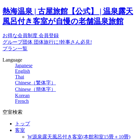
熱海温泉 | 古屋旅館【公式】 | 温泉露天
風呂付き客室が自慢の老舗温泉旅館
お得な会員制度
会員登録
グループ団体
団体旅行に!幹事さん必見!
プラン一覧
Language
Japanese
English
Thai
Chinese（繁体字）
Chinese（簡体字）
Korean
French
空室検索
トップ
客室
W源泉露天風呂付き客室(本館和室15畳＋10畳)