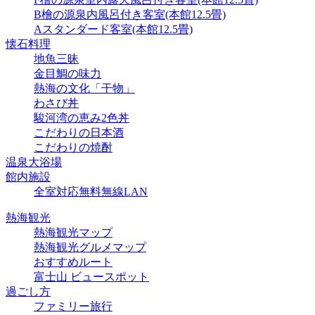
B檜の源泉内風呂付き客室(本館12.5畳)
Aスタンダード客室(本館12.5畳)
懐石料理
地魚三昧
金目鯛の味力
熱海の文化「干物」
わさび丼
駿河湾の恵み2色丼
こだわりの日本酒
こだわりの焼酎
温泉大浴場
館内施設
全室対応無料無線LAN
熱海観光
熱海観光マップ
熱海観光グルメマップ
おすすめルート
富士山 ビュースポット
過ごし方
ファミリー旅行