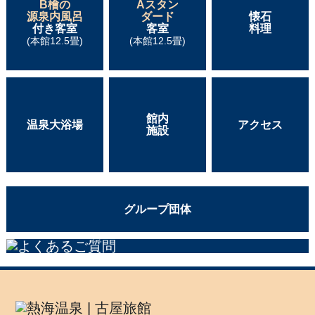
B檜の
Aスタン
源泉内風呂
ダード
懐石
付き客室
客室
料理
(本館12.5畳)
(本館12.5畳)
館内
温泉大浴場
アクセス
施設
グループ団体