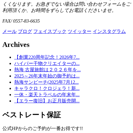
くくなります。お急ぎでない場合は問い合わせフォームをご
利用頂くか、お時間をずらしてお電話くださいませ。
FAX/ 0557-83-6635
メール
ブログ
フェイスブック
ツイッター
インスタグラム
Archives
【創業220周年記念！2026年7...
ハイパー干物クリエイターの...
熱海 古屋旅館は２０２６年を...
2025～26年末年始の御予約は...
熱海サンビーチ(2025年7月12...
キャラクロ！クロジェラ！新...
一休・楽天トラベルの年末年...
【エラー復旧】お正月販売開...
ベストレート保証
公式HPからのご予約が一番お得です!!