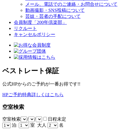
メール、電話でのご連絡・お問合せについて
動画撮影・SNS投稿について
芸妓・芸者の手配について
会員制度「200年倶楽部」
リクルート
キャンセルポリシー
ベストレート保証
公式HPからのご予約が一番お得です!!
HPご予約特典詳しくはこちら
空室検索
空室検索
/
/
日程未定
泊
室 大人
名