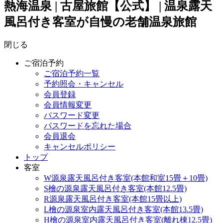
熱海温泉 | 古屋旅館【公式】 | 温泉露天
風呂付き客室が自慢の老舗温泉旅館
閉じる
ご宿泊予約
ご宿泊予約一覧
予約照会・キャンセル
会員登録
会員情報変更
パスワード変更
パスワードを忘れた場合
会員退会
キャンセルポリシー
トップ
客室
W源泉露天風呂付き客室(本館和室15畳＋10畳)
S檜の源泉露天風呂付き客室(本館12.5畳)
R源泉露天風呂付き客室(本館15畳以上)
L檜の源泉室内露天風呂付き客室(本館13.5畳)
H檜の源泉室内露天風呂付き客室(離れ棟12.5畳)