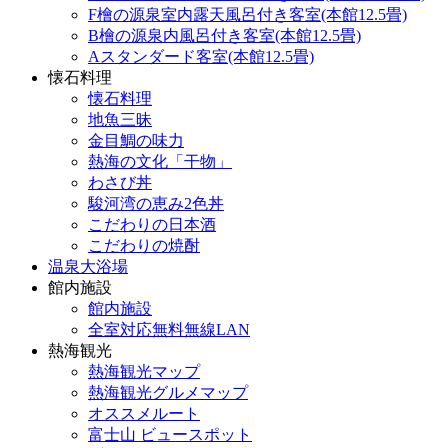
F檜の源泉室内露天風呂付き客室(本館12.5畳)
B檜の源泉内風呂付き客室(本館12.5畳)
Aスタンダード客室(本館12.5畳)
懐石料理
懐石料理
地魚三昧
金目鯛の味力
熱海の文化「干物」
わさび丼
駿河湾の恵み2色丼
こだわりの日本酒
こだわりの焼酎
温泉大浴場
館内施設
館内施設
全室対応無料無線LAN
熱海観光
熱海観光マップ
熱海観光グルメマップ
オススメルート
富士山 ビュースポット