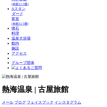
(本館12.5畳)
Aスタン
ダード
客室
(本館12.5畳)
懐石
料理
温泉大浴場
館内
施設
アクセス
グループ団体
熱海温泉 | 古屋旅館
メール
ブログ
フェイスブック
インスタグラム