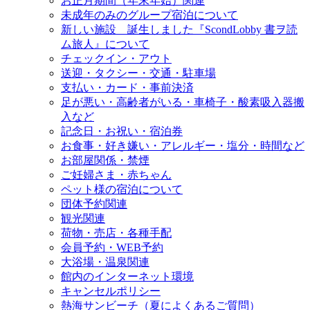
お正月期間（年末年始）関連
未成年のみのグループ宿泊について
新しい施設 誕生しました『ScondLobby 書ヲ読
ム旅人』について
チェックイン・アウト
送迎・タクシー・交通・駐車場
支払い・カード・事前決済
足が悪い・高齢者がいる・車椅子・酸素吸入器搬
入など
記念日・お祝い・宿泊券
お食事・好き嫌い・アレルギー・塩分・時間など
お部屋関係・禁煙
ご妊婦さま・赤ちゃん
ペット様の宿泊について
団体予約関連
観光関連
荷物・売店・各種手配
会員予約・WEB予約
大浴場・温泉関連
館内のインターネット環境
キャンセルポリシー
熱海サンビーチ（夏によくあるご質問）