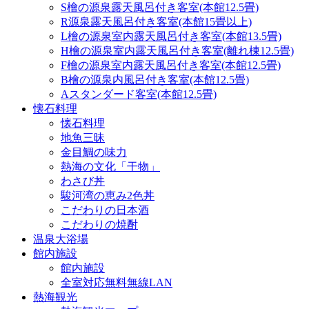
S檜の源泉露天風呂付き客室(本館12.5畳)
R源泉露天風呂付き客室(本館15畳以上)
L檜の源泉室内露天風呂付き客室(本館13.5畳)
H檜の源泉室内露天風呂付き客室(離れ棟12.5畳)
F檜の源泉室内露天風呂付き客室(本館12.5畳)
B檜の源泉内風呂付き客室(本館12.5畳)
Aスタンダード客室(本館12.5畳)
懐石料理
懐石料理
地魚三昧
金目鯛の味力
熱海の文化「干物」
わさび丼
駿河湾の恵み2色丼
こだわりの日本酒
こだわりの焼酎
温泉大浴場
館内施設
館内施設
全室対応無料無線LAN
熱海観光