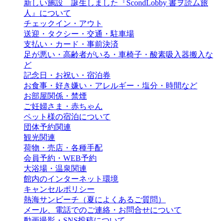
新しい施設 誕生しました『ScondLobby 書ヲ読ム旅
人』について
チェックイン・アウト
送迎・タクシー・交通・駐車場
支払い・カード・事前決済
足が悪い・高齢者がいる・車椅子・酸素吸入器搬入な
ど
記念日・お祝い・宿泊券
お食事・好き嫌い・アレルギー・塩分・時間など
お部屋関係・禁煙
ご妊婦さま・赤ちゃん
ペット様の宿泊について
団体予約関連
観光関連
荷物・売店・各種手配
会員予約・WEB予約
大浴場・温泉関連
館内のインターネット環境
キャンセルポリシー
熱海サンビーチ（夏によくあるご質問）
メール、電話でのご連絡・お問合せについて
動画撮影・SNS投稿について