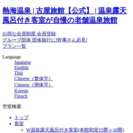
熱海温泉 | 古屋旅館【公式】 | 温泉露天
風呂付き客室が自慢の老舗温泉旅館
お得な会員制度
会員登録
グループ団体
団体旅行に!幹事さん必見!
プラン一覧
Language
Japanese
English
Thai
Chinese（繁体字）
Chinese（簡体字）
Korean
French
空室検索
トップ
客室
W源泉露天風呂付き客室(本館和室15畳＋10畳)