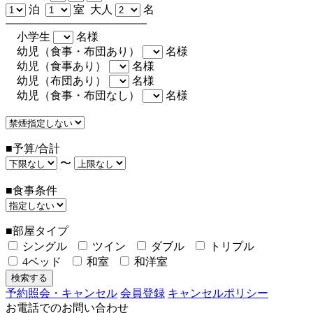
泊
室 大人
名
小学生
名様
幼児（食事・布団あり）
名様
幼児（食事あり）
名様
幼児（布団あり）
名様
幼児（食事・布団なし）
名様
■予算/合計
〜
■食事条件
■部屋タイプ
シングル
ツイン
ダブル
トリプル
4ベッド
和室
和洋室
予約照会・キャンセル
会員登録
キャンセルポリシー
お電話でのお問い合わせ