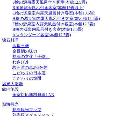
S檜の源泉露天風呂付き客室(本館12.5畳)
R源泉露天風呂付き客室(本館15畳以上)
L檜の源泉室内露天風呂付き客室(本館13.5畳)
H檜の源泉室内露天風呂付き客室(離れ棟12.5畳)
F檜の源泉室内露天風呂付き客室(本館12.5畳)
B檜の源泉内風呂付き客室(本館12.5畳)
Aスタンダード客室(本館12.5畳)
懐石料理
地魚三昧
金目鯛の味力
熱海の文化「干物」
わさび丼
駿河湾の恵み2色丼
こだわりの日本酒
こだわりの焼酎
温泉大浴場
館内施設
全室対応無料無線LAN
熱海観光
熱海観光マップ
熱海観光グルメマップ