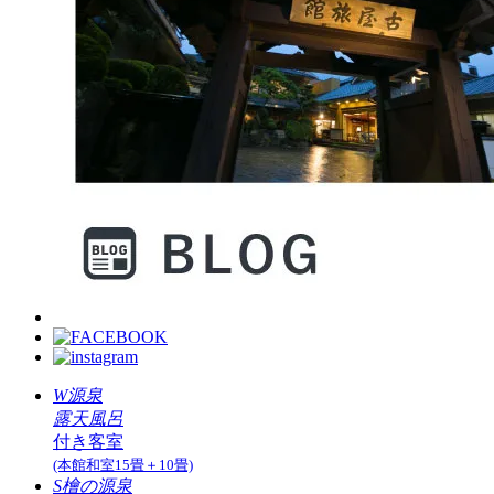
W源泉
露天風呂
付き客室
(本館和室15畳＋10畳)
S檜の源泉