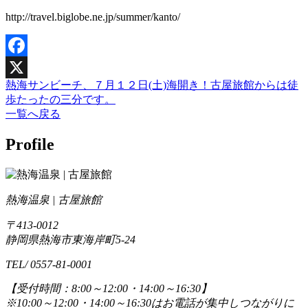
http://travel.biglobe.ne.jp/summer/kanto/
Facebook
熱海サンビーチ、７月１２日(土)海開き！古屋旅館からは徒
X
歩たったの三分です。
一覧へ戻る
Profile
熱海温泉 | 古屋旅館
〒413-0012
静岡県熱海市東海岸町5-24
TEL/ 0557-81-0001
【受付時間：8:00～12:00・14:00～16:30】
※10:00～12:00・14:00～16:30はお電話が集中しつながりに