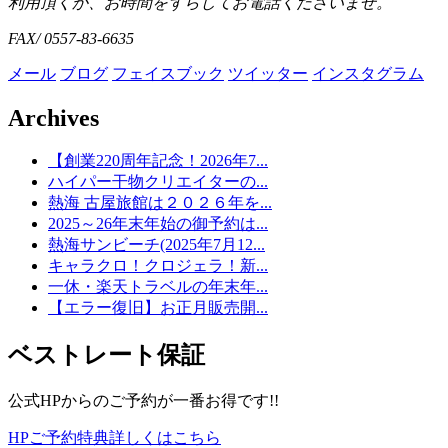
利用頂くか、お時間をずらしてお電話くださいませ。
FAX/ 0557-83-6635
メール
ブログ
フェイスブック
ツイッター
インスタグラム
Archives
【創業220周年記念！2026年7...
ハイパー干物クリエイターの...
熱海 古屋旅館は２０２６年を...
2025～26年末年始の御予約は...
熱海サンビーチ(2025年7月12...
キャラクロ！クロジェラ！新...
一休・楽天トラベルの年末年...
【エラー復旧】お正月販売開...
ベストレート保証
公式HPからのご予約が一番お得です!!
HPご予約特典詳しくはこちら