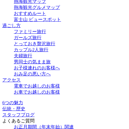
熱海観光マップ
熱海観光グルメマップ
おすすめルート
富士山 ビュースポット
過ごし方
ファミリー旅行
ガールズ旅行
とっておき贅沢旅行
カップル2人旅行
夫婦旅行
男同士の気まま旅
お子様連れのお客様へ
おみ足の悪い方へ
アクセス
電車でお越しのお客様
お車でお越しのお客様
6つの魅力
伝統・歴史
スタッフブログ
よくあるご質問
お正月期間（年末年始）関連