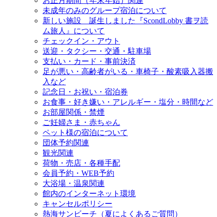
お正月期間（年末年始）関連
未成年のみのグループ宿泊について
新しい施設 誕生しました『ScondLobby 書ヲ読
ム旅人』について
チェックイン・アウト
送迎・タクシー・交通・駐車場
支払い・カード・事前決済
足が悪い・高齢者がいる・車椅子・酸素吸入器搬
入など
記念日・お祝い・宿泊券
お食事・好き嫌い・アレルギー・塩分・時間など
お部屋関係・禁煙
ご妊婦さま・赤ちゃん
ペット様の宿泊について
団体予約関連
観光関連
荷物・売店・各種手配
会員予約・WEB予約
大浴場・温泉関連
館内のインターネット環境
キャンセルポリシー
熱海サンビーチ（夏によくあるご質問）