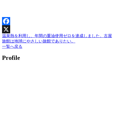
Facebook
温泉熱を利用し、年間の重油使用ゼロを達成しました。古屋
X
旅館は地球にやさしい旅館でありたい。
一覧へ戻る
Profile