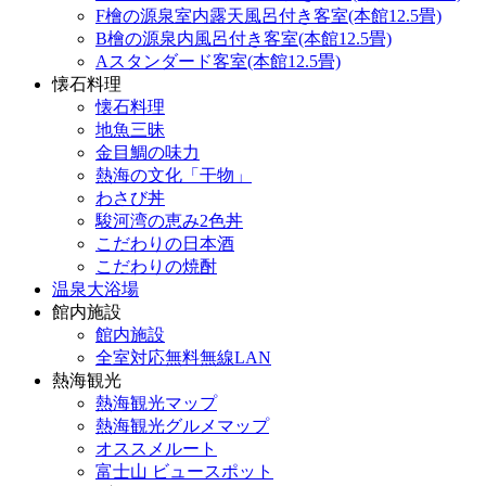
F檜の源泉室内露天風呂付き客室(本館12.5畳)
B檜の源泉内風呂付き客室(本館12.5畳)
Aスタンダード客室(本館12.5畳)
懐石料理
懐石料理
地魚三昧
金目鯛の味力
熱海の文化「干物」
わさび丼
駿河湾の恵み2色丼
こだわりの日本酒
こだわりの焼酎
温泉大浴場
館内施設
館内施設
全室対応無料無線LAN
熱海観光
熱海観光マップ
熱海観光グルメマップ
オススメルート
富士山 ビュースポット