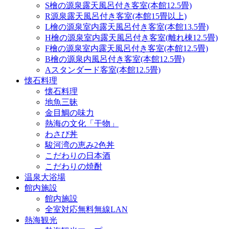
S檜の源泉露天風呂付き客室(本館12.5畳)
R源泉露天風呂付き客室(本館15畳以上)
L檜の源泉室内露天風呂付き客室(本館13.5畳)
H檜の源泉室内露天風呂付き客室(離れ棟12.5畳)
F檜の源泉室内露天風呂付き客室(本館12.5畳)
B檜の源泉内風呂付き客室(本館12.5畳)
Aスタンダード客室(本館12.5畳)
懐石料理
懐石料理
地魚三昧
金目鯛の味力
熱海の文化「干物」
わさび丼
駿河湾の恵み2色丼
こだわりの日本酒
こだわりの焼酎
温泉大浴場
館内施設
館内施設
全室対応無料無線LAN
熱海観光