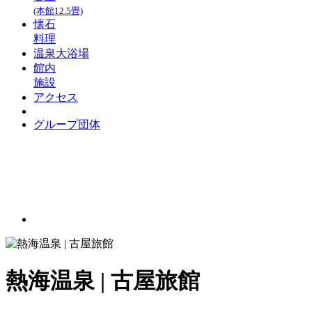
(本館12.5畳)
懐石
料理
温泉大浴場
館内
施設
アクセス
グループ団体
熱海温泉 | 古屋旅館