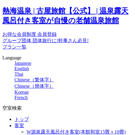
熱海温泉 | 古屋旅館【公式】 | 温泉露天
風呂付き客室が自慢の老舗温泉旅館
お得な会員制度
会員登録
グループ団体
団体旅行に!幹事さん必見!
プラン一覧
Language
Japanese
English
Thai
Chinese（繁体字）
Chinese（簡体字）
Korean
French
空室検索
トップ
客室
W源泉露天風呂付き客室(本館和室15畳＋10畳)