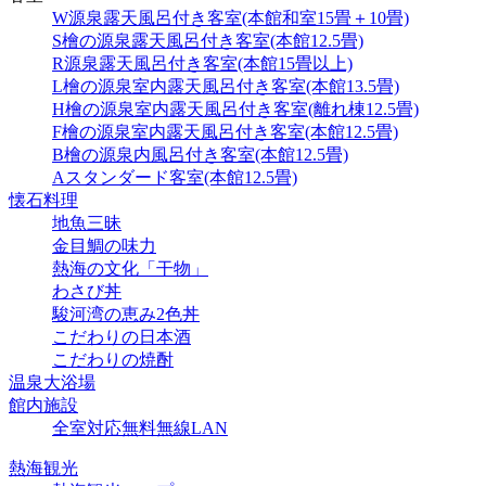
W源泉露天風呂付き客室(本館和室15畳＋10畳)
S檜の源泉露天風呂付き客室(本館12.5畳)
R源泉露天風呂付き客室(本館15畳以上)
L檜の源泉室内露天風呂付き客室(本館13.5畳)
H檜の源泉室内露天風呂付き客室(離れ棟12.5畳)
F檜の源泉室内露天風呂付き客室(本館12.5畳)
B檜の源泉内風呂付き客室(本館12.5畳)
Aスタンダード客室(本館12.5畳)
懐石料理
地魚三昧
金目鯛の味力
熱海の文化「干物」
わさび丼
駿河湾の恵み2色丼
こだわりの日本酒
こだわりの焼酎
温泉大浴場
館内施設
全室対応無料無線LAN
熱海観光