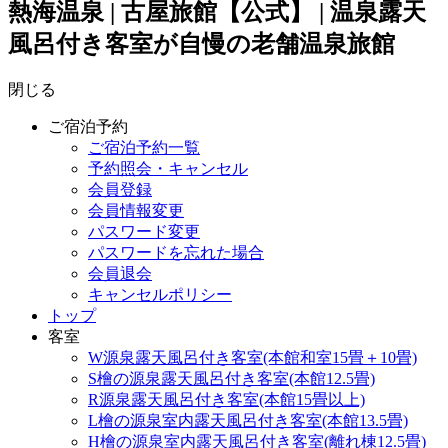
熱海温泉 | 古屋旅館【公式】 | 温泉露天
風呂付き客室が自慢の老舗温泉旅館
閉じる
ご宿泊予約
ご宿泊予約一覧
予約照会・キャンセル
会員登録
会員情報変更
パスワード変更
パスワードを忘れた場合
会員退会
キャンセルポリシー
トップ
客室
W源泉露天風呂付き客室(本館和室15畳＋10畳)
S檜の源泉露天風呂付き客室(本館12.5畳)
R源泉露天風呂付き客室(本館15畳以上)
L檜の源泉室内露天風呂付き客室(本館13.5畳)
H檜の源泉室内露天風呂付き客室(離れ棟12.5畳)