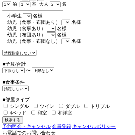
泊
室 大人
名
小学生
名様
幼児（食事・布団あり）
名様
幼児（食事あり）
名様
幼児（布団あり）
名様
幼児（食事・布団なし）
名様
■予算/合計
〜
■食事条件
■部屋タイプ
シングル
ツイン
ダブル
トリプル
4ベッド
和室
和洋室
予約照会・キャンセル
会員登録
キャンセルポリシー
お電話でのお問い合わせ