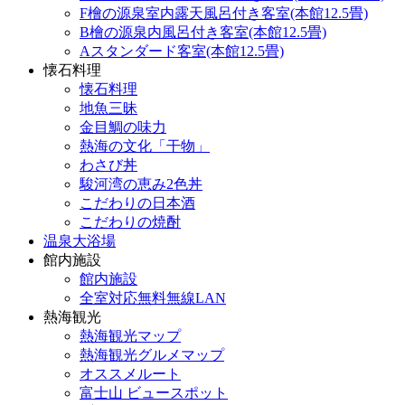
F檜の源泉室内露天風呂付き客室(本館12.5畳)
B檜の源泉内風呂付き客室(本館12.5畳)
Aスタンダード客室(本館12.5畳)
懐石料理
懐石料理
地魚三昧
金目鯛の味力
熱海の文化「干物」
わさび丼
駿河湾の恵み2色丼
こだわりの日本酒
こだわりの焼酎
温泉大浴場
館内施設
館内施設
全室対応無料無線LAN
熱海観光
熱海観光マップ
熱海観光グルメマップ
オススメルート
富士山 ビュースポット