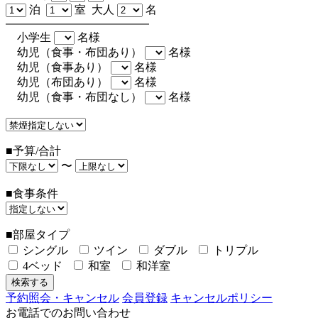
泊
室 大人
名
小学生
名様
幼児（食事・布団あり）
名様
幼児（食事あり）
名様
幼児（布団あり）
名様
幼児（食事・布団なし）
名様
■予算/合計
〜
■食事条件
■部屋タイプ
シングル
ツイン
ダブル
トリプル
4ベッド
和室
和洋室
予約照会・キャンセル
会員登録
キャンセルポリシー
お電話でのお問い合わせ