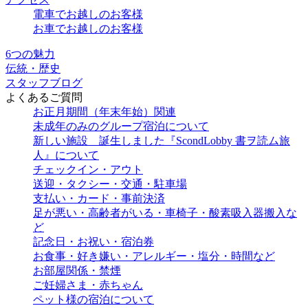
電車でお越しのお客様
お車でお越しのお客様
6つの魅力
伝統・歴史
スタッフブログ
よくあるご質問
お正月期間（年末年始）関連
未成年のみのグループ宿泊について
新しい施設 誕生しました『ScondLobby 書ヲ読ム旅
人』について
チェックイン・アウト
送迎・タクシー・交通・駐車場
支払い・カード・事前決済
足が悪い・高齢者がいる・車椅子・酸素吸入器搬入な
ど
記念日・お祝い・宿泊券
お食事・好き嫌い・アレルギー・塩分・時間など
お部屋関係・禁煙
ご妊婦さま・赤ちゃん
ペット様の宿泊について