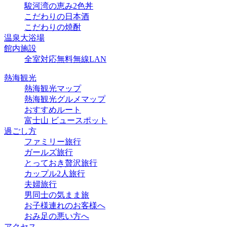
駿河湾の恵み2色丼
こだわりの日本酒
こだわりの焼酎
温泉大浴場
館内施設
全室対応無料無線LAN
熱海観光
熱海観光マップ
熱海観光グルメマップ
おすすめルート
富士山 ビュースポット
過ごし方
ファミリー旅行
ガールズ旅行
とっておき贅沢旅行
カップル2人旅行
夫婦旅行
男同士の気まま旅
お子様連れのお客様へ
おみ足の悪い方へ
アクセス