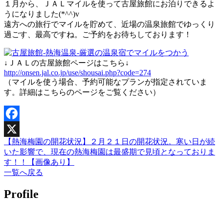
１月から、ＪＡＬマイルを使って古屋旅館にお泊りできるよ
うになりました(*^^)v
遠方への旅行でマイルを貯めて、近場の温泉旅館でゆっくり
過ごす、最高ですね。ご予約をお待ちしております！
↓ＪＡＬの古屋旅館ページはこちら↓
http://onsen.jal.co.jp/use/shousai.php?code=274
（マイルを使う場合、予約可能なプランが指定されていま
す。詳細はこちらのページをご覧ください）
Facebook
【熱海梅園の開花状況】２月２１日の開花状況。寒い日が続
X
いた影響で、現在の熱海梅園は最盛期で見頃となっておりま
す！！【画像あり】
一覧へ戻る
Profile