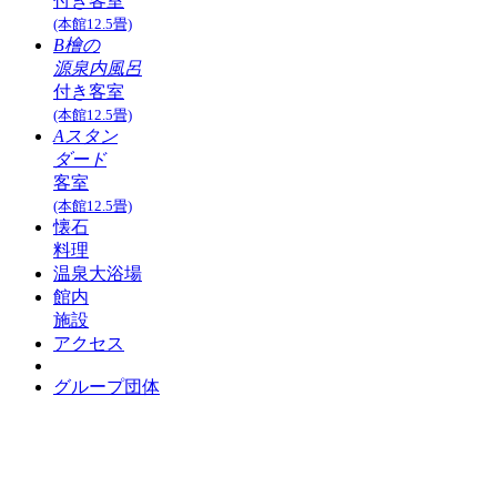
付き客室
(本館12.5畳)
B檜の
源泉内風呂
付き客室
(本館12.5畳)
Aスタン
ダード
客室
(本館12.5畳)
懐石
料理
温泉大浴場
館内
施設
アクセス
グループ団体