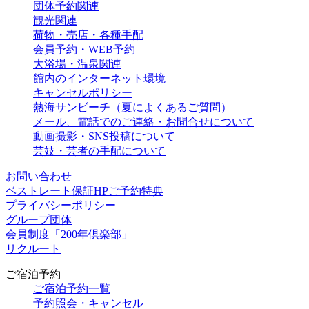
団体予約関連
観光関連
荷物・売店・各種手配
会員予約・WEB予約
大浴場・温泉関連
館内のインターネット環境
キャンセルポリシー
熱海サンビーチ（夏によくあるご質問）
メール、電話でのご連絡・お問合せについて
動画撮影・SNS投稿について
芸妓・芸者の手配について
お問い合わせ
ベストレート保証HPご予約特典
プライバシーポリシー
グループ団体
会員制度「200年倶楽部」
リクルート
ご宿泊予約
ご宿泊予約一覧
予約照会・キャンセル