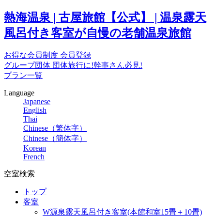
熱海温泉 | 古屋旅館【公式】 | 温泉露天
風呂付き客室が自慢の老舗温泉旅館
お得な会員制度
会員登録
グループ団体
団体旅行に!幹事さん必見!
プラン一覧
Language
Japanese
English
Thai
Chinese（繁体字）
Chinese（簡体字）
Korean
French
空室検索
トップ
客室
W源泉露天風呂付き客室(本館和室15畳＋10畳)