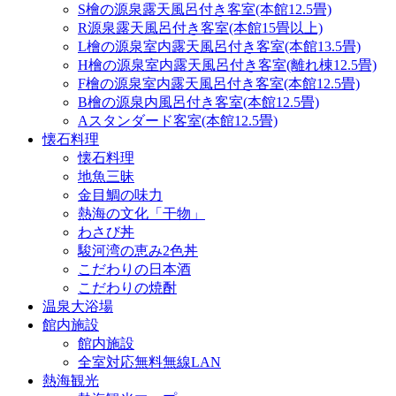
S檜の源泉露天風呂付き客室(本館12.5畳)
R源泉露天風呂付き客室(本館15畳以上)
L檜の源泉室内露天風呂付き客室(本館13.5畳)
H檜の源泉室内露天風呂付き客室(離れ棟12.5畳)
F檜の源泉室内露天風呂付き客室(本館12.5畳)
B檜の源泉内風呂付き客室(本館12.5畳)
Aスタンダード客室(本館12.5畳)
懐石料理
懐石料理
地魚三昧
金目鯛の味力
熱海の文化「干物」
わさび丼
駿河湾の恵み2色丼
こだわりの日本酒
こだわりの焼酎
温泉大浴場
館内施設
館内施設
全室対応無料無線LAN
熱海観光