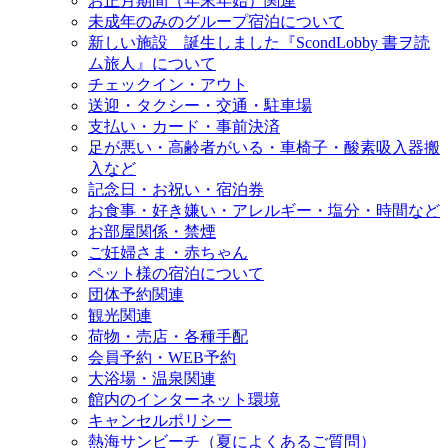
お正月期間（年末年始）関連
未成年のみのグループ宿泊について
新しい施設 誕生しました『ScondLobby 書ヲ読
ム旅人』について
チェックイン・アウト
送迎・タクシー・交通・駐車場
支払い・カード・事前決済
足が悪い・高齢者がいる・車椅子・酸素吸入器搬
入など
記念日・お祝い・宿泊券
お食事・好き嫌い・アレルギー・塩分・時間など
お部屋関係・禁煙
ご妊婦さま・赤ちゃん
ペット様の宿泊について
団体予約関連
観光関連
荷物・売店・各種手配
会員予約・WEB予約
大浴場・温泉関連
館内のインターネット環境
キャンセルポリシー
熱海サンビーチ（夏によくあるご質問）