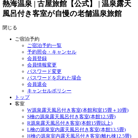
熱海温泉 | 古屋旅館【公式】 | 温泉露天
風呂付き客室が自慢の老舗温泉旅館
閉じる
ご宿泊予約
ご宿泊予約一覧
予約照会・キャンセル
会員登録
会員情報変更
パスワード変更
パスワードを忘れた場合
会員退会
キャンセルポリシー
トップ
客室
W源泉露天風呂付き客室(本館和室15畳＋10畳)
S檜の源泉露天風呂付き客室(本館12.5畳)
R源泉露天風呂付き客室(本館15畳以上)
L檜の源泉室内露天風呂付き客室(本館13.5畳)
H檜の源泉室内露天風呂付き客室(離れ棟12.5畳)