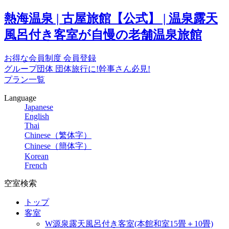
熱海温泉 | 古屋旅館【公式】 | 温泉露天
風呂付き客室が自慢の老舗温泉旅館
お得な会員制度
会員登録
グループ団体
団体旅行に!幹事さん必見!
プラン一覧
Language
Japanese
English
Thai
Chinese（繁体字）
Chinese（簡体字）
Korean
French
空室検索
トップ
客室
W源泉露天風呂付き客室(本館和室15畳＋10畳)