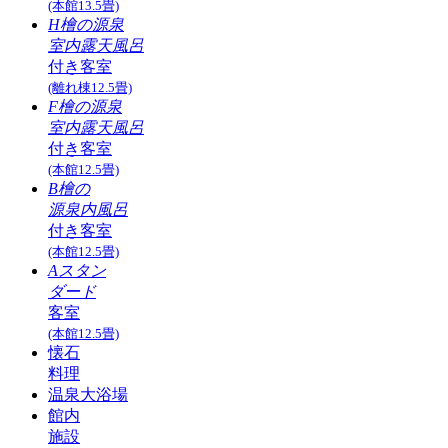
(本館13.5畳)
H檜の源泉
室内露天風呂
付き客室
(離れ棟12.5畳)
F檜の源泉
室内露天風呂
付き客室
(本館12.5畳)
B檜の
源泉内風呂
付き客室
(本館12.5畳)
Aスタン
ダード
客室
(本館12.5畳)
懐石
料理
温泉大浴場
館内
施設