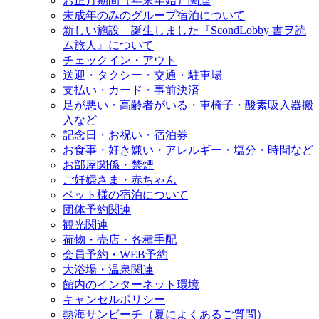
お正月期間（年末年始）関連
未成年のみのグループ宿泊について
新しい施設 誕生しました『ScondLobby 書ヲ読
ム旅人』について
チェックイン・アウト
送迎・タクシー・交通・駐車場
支払い・カード・事前決済
足が悪い・高齢者がいる・車椅子・酸素吸入器搬
入など
記念日・お祝い・宿泊券
お食事・好き嫌い・アレルギー・塩分・時間など
お部屋関係・禁煙
ご妊婦さま・赤ちゃん
ペット様の宿泊について
団体予約関連
観光関連
荷物・売店・各種手配
会員予約・WEB予約
大浴場・温泉関連
館内のインターネット環境
キャンセルポリシー
熱海サンビーチ（夏によくあるご質問）