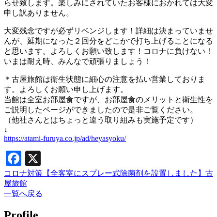
らせ致します。楽しみにされていたお客様におかれては大変
申し訳ありません。
大変残念ですが必ずリベンジします！詳細は決まっていませ
んが、延期になった２回分をどこかで打ち上げることになる
と思います。よろしくお願い致します！コロナに負けない！
いまは耐え時、みんなで頑張りましょう！
＊古屋旅館は衛生状態に細心の注意を払い営業しておりま
す。よろしくお願い申し上げます。
当館は全室お部屋食ですが、お部屋食のメリットと衛生性を
ご説明したページができましたので是非ご覧ください。
（他社さんとはちょっと違う取り組みも実施予定です）
↓
https://atami-furuya.co.jp/ad/heyasyoku/
Facebook
X
コロナ対策【全客室にスプレー式除菌剤を設置しました】古
屋旅館
一覧へ戻る
Profile