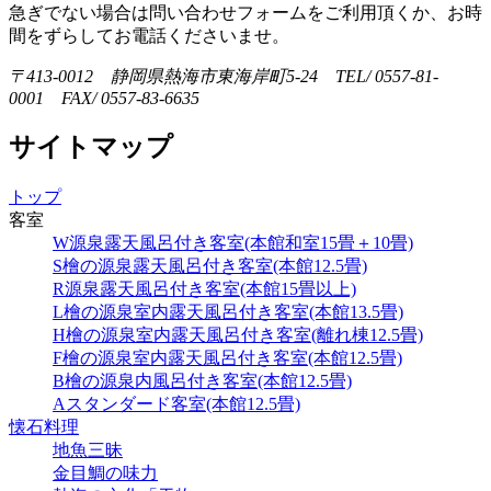
急ぎでない場合は問い合わせフォームをご利用頂くか、お時
間をずらしてお電話くださいませ。
〒413-0012 静岡県熱海市東海岸町5-24 TEL/ 0557-81-
0001 FAX/ 0557-83-6635
サイトマップ
トップ
客室
W源泉露天風呂付き客室(本館和室15畳＋10畳)
S檜の源泉露天風呂付き客室(本館12.5畳)
R源泉露天風呂付き客室(本館15畳以上)
L檜の源泉室内露天風呂付き客室(本館13.5畳)
H檜の源泉室内露天風呂付き客室(離れ棟12.5畳)
F檜の源泉室内露天風呂付き客室(本館12.5畳)
B檜の源泉内風呂付き客室(本館12.5畳)
Aスタンダード客室(本館12.5畳)
懐石料理
地魚三昧
金目鯛の味力