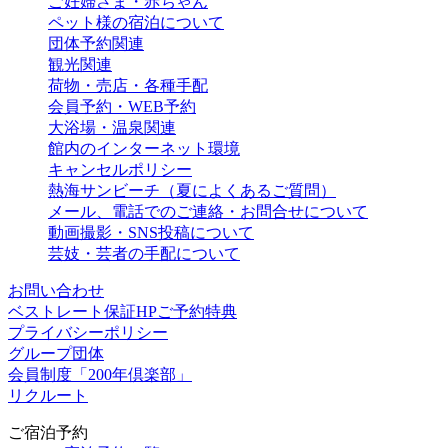
ご妊婦さま・赤ちゃん
ペット様の宿泊について
団体予約関連
観光関連
荷物・売店・各種手配
会員予約・WEB予約
大浴場・温泉関連
館内のインターネット環境
キャンセルポリシー
熱海サンビーチ（夏によくあるご質問）
メール、電話でのご連絡・お問合せについて
動画撮影・SNS投稿について
芸妓・芸者の手配について
お問い合わせ
ベストレート保証HPご予約特典
プライバシーポリシー
グループ団体
会員制度「200年倶楽部」
リクルート
ご宿泊予約