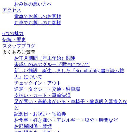
おみ足の悪い方へ
アクセス
電車でお越しのお客様
お車でお越しのお客様
6つの魅力
伝統・歴史
スタッフブログ
よくあるご質問
お正月期間（年末年始）関連
未成年のみのグループ宿泊について
新しい施設 誕生しました『ScondLobby 書ヲ読ム旅
人』について
チェックイン・アウト
送迎・タクシー・交通・駐車場
支払い・カード・事前決済
足が悪い・高齢者がいる・車椅子・酸素吸入器搬入な
ど
記念日・お祝い・宿泊券
お食事・好き嫌い・アレルギー・塩分・時間など
お部屋関係・禁煙