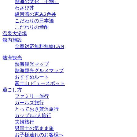
熱海の文化「干物」
わさび丼
駿河湾の恵み2色丼
こだわりの日本酒
こだわりの焼酎
温泉大浴場
館内施設
全室対応無料無線LAN
熱海観光
熱海観光マップ
熱海観光グルメマップ
おすすめルート
富士山 ビュースポット
過ごし方
ファミリー旅行
ガールズ旅行
とっておき贅沢旅行
カップル2人旅行
夫婦旅行
男同士の気まま旅
お子様連れのお客様へ