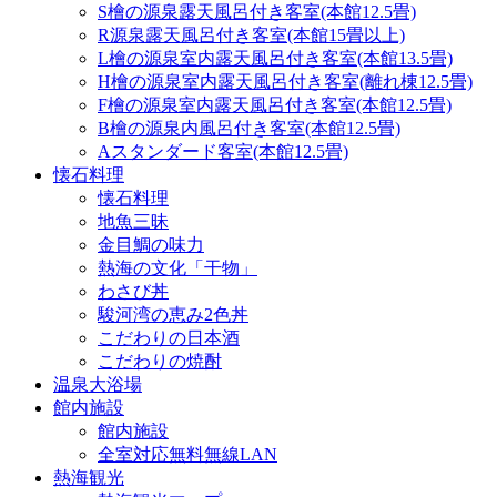
S檜の源泉露天風呂付き客室(本館12.5畳)
R源泉露天風呂付き客室(本館15畳以上)
L檜の源泉室内露天風呂付き客室(本館13.5畳)
H檜の源泉室内露天風呂付き客室(離れ棟12.5畳)
F檜の源泉室内露天風呂付き客室(本館12.5畳)
B檜の源泉内風呂付き客室(本館12.5畳)
Aスタンダード客室(本館12.5畳)
懐石料理
懐石料理
地魚三昧
金目鯛の味力
熱海の文化「干物」
わさび丼
駿河湾の恵み2色丼
こだわりの日本酒
こだわりの焼酎
温泉大浴場
館内施設
館内施設
全室対応無料無線LAN
熱海観光