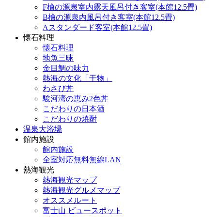
F檜の源泉室内露天風呂付き客室(本館12.5畳)
B檜の源泉内風呂付き客室(本館12.5畳)
Aスタンダード客室(本館12.5畳)
懐石料理
懐石料理
地魚三昧
金目鯛の味力
熱海の文化「干物」
わさび丼
駿河湾の恵み2色丼
こだわりの日本酒
こだわりの焼酎
温泉大浴場
館内施設
館内施設
全室対応無料無線LAN
熱海観光
熱海観光マップ
熱海観光グルメマップ
オススメルート
富士山 ビュースポット