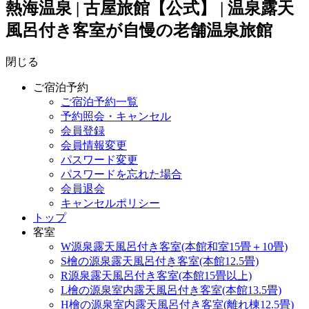
熱海温泉 | 古屋旅館【公式】 | 温泉露天
風呂付き客室が自慢の老舗温泉旅館
閉じる
ご宿泊予約
ご宿泊予約一覧
予約照会・キャンセル
会員登録
会員情報変更
パスワード変更
パスワードを忘れた場合
会員退会
キャンセルポリシー
トップ
客室
W源泉露天風呂付き客室(本館和室15畳＋10畳)
S檜の源泉露天風呂付き客室(本館12.5畳)
R源泉露天風呂付き客室(本館15畳以上)
L檜の源泉室内露天風呂付き客室(本館13.5畳)
H檜の源泉室内露天風呂付き客室(離れ棟12.5畳)