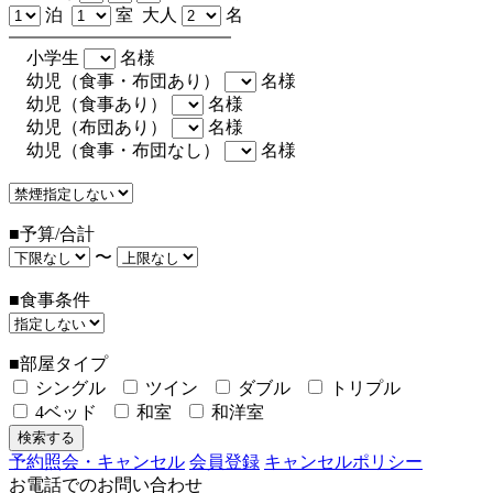
泊
室 大人
名
小学生
名様
幼児（食事・布団あり）
名様
幼児（食事あり）
名様
幼児（布団あり）
名様
幼児（食事・布団なし）
名様
■予算/合計
〜
■食事条件
■部屋タイプ
シングル
ツイン
ダブル
トリプル
4ベッド
和室
和洋室
予約照会・キャンセル
会員登録
キャンセルポリシー
お電話でのお問い合わせ