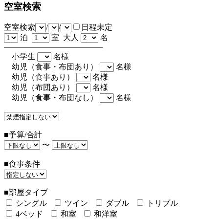
空室検索
空室検索
/
/
日程未定
泊
室 大人
名
小学生
名様
幼児（食事・布団あり）
名様
幼児（食事あり）
名様
幼児（布団あり）
名様
幼児（食事・布団なし）
名様
■予算/合計
〜
■食事条件
■部屋タイプ
シングル
ツイン
ダブル
トリプル
4ベッド
和室
和洋室