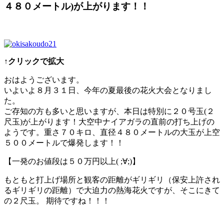
４８０メートル)が上がります！！
↑クリックで拡大
おはようございます。
いよいよ８月３１日、今年の夏最後の花火大会となりまし
た。
ご存知の方も多いと思いますが、本日は特別に２０号玉(
２
尺玉)が上がります！大空中ナイアガラの直前の打ち上
げの
ようです。重さ７０キロ、直径４８０メートルの大玉が上空
５００メートルで
爆発します！！
【一発のお値段は５０万円以上( ;∀;)】
もともと打上げ場所と観客の距離がギリギリ（保安上許さ
れ
るギリギリの距離）で大迫力の熱海花火ですが、そこに
きて
の２尺玉。 期待ですね！！！