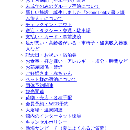
お正月期間（年末年始）関連
未成年のみのグループ宿泊について
新しい施設 誕生しました『ScondLobby 書ヲ読
ム旅人』について
チェックイン・アウト
送迎・タクシー・交通・駐車場
支払い・カード・事前決済
足が悪い・高齢者がいる・車椅子・酸素吸入器搬
入など
記念日・お祝い・宿泊券
お食事・好き嫌い・アレルギー・塩分・時間など
お部屋関係・禁煙
ご妊婦さま・赤ちゃん
ペット様の宿泊について
団体予約関連
観光関連
荷物・売店・各種手配
会員予約・WEB予約
大浴場・温泉関連
館内のインターネット環境
キャンセルポリシー
熱海サンビーチ（夏によくあるご質問）