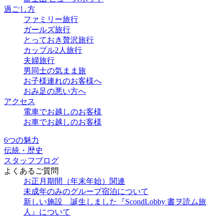
過ごし方
ファミリー旅行
ガールズ旅行
とっておき贅沢旅行
カップル2人旅行
夫婦旅行
男同士の気まま旅
お子様連れのお客様へ
おみ足の悪い方へ
アクセス
電車でお越しのお客様
お車でお越しのお客様
6つの魅力
伝統・歴史
スタッフブログ
よくあるご質問
お正月期間（年末年始）関連
未成年のみのグループ宿泊について
新しい施設 誕生しました『ScondLobby 書ヲ読ム旅
人』について