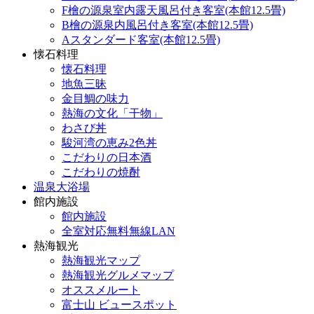
F檜の源泉室内露天風呂付き客室(本館12.5畳)
B檜の源泉内風呂付き客室(本館12.5畳)
Aスタンダード客室(本館12.5畳)
懐石料理
懐石料理
地魚三昧
金目鯛の味力
熱海の文化「干物」
わさび丼
駿河湾の恵み2色丼
こだわりの日本酒
こだわりの焼酎
温泉大浴場
館内施設
館内施設
全室対応無料無線LAN
熱海観光
熱海観光マップ
熱海観光グルメマップ
オススメルート
富士山 ビュースポット