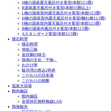
S檜の源泉露天風呂付き客室(本館12.5畳)
R源泉露天風呂付き客室(本館15畳以上)
L檜の源泉室内露天風呂付き客室(本館13.5畳)
H檜の源泉室内露天風呂付き客室(離れ棟12.5畳)
F檜の源泉室内露天風呂付き客室(本館12.5畳)
B檜の源泉内風呂付き客室(本館12.5畳)
Aスタンダード客室(本館12.5畳)
懐石料理
懐石料理
地魚三昧
金目鯛の味力
熱海の文化「干物」
わさび丼
駿河湾の恵み2色丼
こだわりの日本酒
こだわりの焼酎
温泉大浴場
館内施設
館内施設
全室対応無料無線LAN
熱海観光