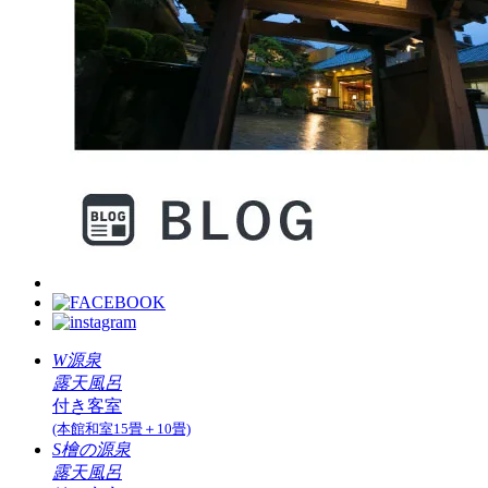
W源泉
露天風呂
付き客室
(本館和室15畳＋10畳)
S檜の源泉
露天風呂