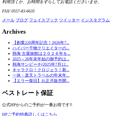
利用頂くか、お時間をずらしてお電話くださいませ。
FAX/ 0557-83-6635
メール
ブログ
フェイスブック
ツイッター
インスタグラム
Archives
【創業220周年記念！2026年7...
ハイパー干物クリエイターの...
熱海 古屋旅館は２０２６年を...
2025～26年末年始の御予約は...
熱海サンビーチ(2025年7月12...
キャラクロ！クロジェラ！新...
一休・楽天トラベルの年末年...
【エラー復旧】お正月販売開...
ベストレート保証
公式HPからのご予約が一番お得です!!
HPご予約特典詳しくはこちら