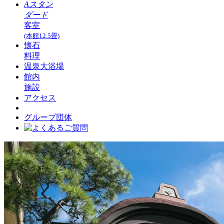
Aスタン
ダード
客室
(本館12.5畳)
懐石
料理
温泉大浴場
館内
施設
アクセス
グループ団体