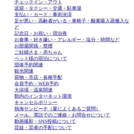
チェックイン・アウト
送迎・タクシー・交通・駐車場
支払い・カード・事前決済
足が悪い・高齢者がいる・車椅子・酸素吸入器搬入な
ど
記念日・お祝い・宿泊券
お食事・好き嫌い・アレルギー・塩分・時間など
お部屋関係・禁煙
ご妊婦さま・赤ちゃん
ペット様の宿泊について
団体予約関連
観光関連
荷物・売店・各種手配
会員予約・WEB予約
大浴場・温泉関連
館内のインターネット環境
キャンセルポリシー
熱海サンビーチ（夏によくあるご質問）
メール、電話でのご連絡・お問合せについて
動画撮影・SNS投稿について
芸妓・芸者の手配について