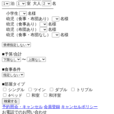
泊
室 大人
名
小学生
名様
幼児（食事・布団あり）
名様
幼児（食事あり）
名様
幼児（布団あり）
名様
幼児（食事・布団なし）
名様
■予算/合計
〜
■食事条件
■部屋タイプ
シングル
ツイン
ダブル
トリプル
4ベッド
和室
和洋室
予約照会・キャンセル
会員登録
キャンセルポリシー
お電話でのお問い合わせ