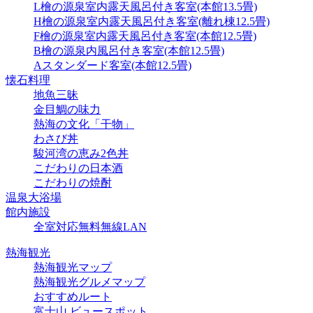
L檜の源泉室内露天風呂付き客室(本館13.5畳)
H檜の源泉室内露天風呂付き客室(離れ棟12.5畳)
F檜の源泉室内露天風呂付き客室(本館12.5畳)
B檜の源泉内風呂付き客室(本館12.5畳)
Aスタンダード客室(本館12.5畳)
懐石料理
地魚三昧
金目鯛の味力
熱海の文化「干物」
わさび丼
駿河湾の恵み2色丼
こだわりの日本酒
こだわりの焼酎
温泉大浴場
館内施設
全室対応無料無線LAN
熱海観光
熱海観光マップ
熱海観光グルメマップ
おすすめルート
富士山 ビュースポット