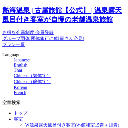
熱海温泉 | 古屋旅館【公式】 | 温泉露天
風呂付き客室が自慢の老舗温泉旅館
お得な会員制度
会員登録
グループ団体
団体旅行に!幹事さん必見!
プラン一覧
Language
Japanese
English
Thai
Chinese（繁体字）
Chinese（簡体字）
Korean
French
空室検索
トップ
客室
W源泉露天風呂付き客室(本館和室15畳＋10畳)