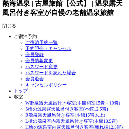
熱海温泉 | 古屋旅館【公式】 | 温泉露天
風呂付き客室が自慢の老舗温泉旅館
閉じる
ご宿泊予約
ご宿泊予約一覧
予約照会・キャンセル
会員登録
会員情報変更
パスワード変更
パスワードを忘れた場合
会員退会
キャンセルポリシー
トップ
客室
W源泉露天風呂付き客室(本館和室15畳＋10畳)
S檜の源泉露天風呂付き客室(本館12.5畳)
R源泉露天風呂付き客室(本館15畳以上)
L檜の源泉室内露天風呂付き客室(本館13.5畳)
H檜の源泉室内露天風呂付き客室(離れ棟12.5畳)