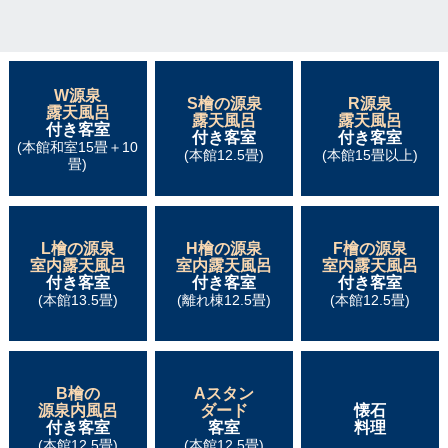
W源泉
S檜の源泉
R源泉
露天風呂
露天風呂
露天風呂
付き客室
付き客室
付き客室
(本館和室15畳＋10
(本館12.5畳)
(本館15畳以上)
畳)
L檜の源泉
H檜の源泉
F檜の源泉
室内露天風呂
室内露天風呂
室内露天風呂
付き客室
付き客室
付き客室
(本館13.5畳)
(離れ棟12.5畳)
(本館12.5畳)
B檜の
Aスタン
源泉内風呂
ダード
懐石
付き客室
客室
料理
(本館12.5畳)
(本館12.5畳)