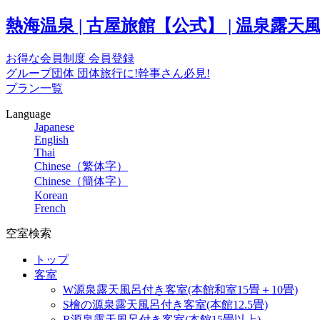
熱海温泉 | 古屋旅館【公式】 | 温泉
お得な会員制度
会員登録
グループ団体
団体旅行に!幹事さん必見!
プラン一覧
Language
Japanese
English
Thai
Chinese（繁体字）
Chinese（簡体字）
Korean
French
空室検索
トップ
客室
W源泉露天風呂付き客室(本館和室15畳＋10畳)
S檜の源泉露天風呂付き客室(本館12.5畳)
R源泉露天風呂付き客室(本館15畳以上)