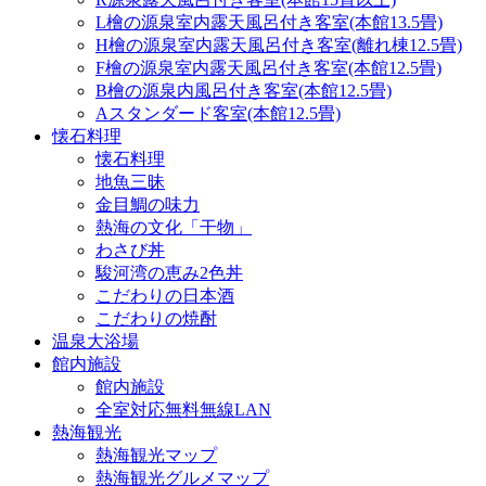
L檜の源泉室内露天風呂付き客室(本館13.5畳)
H檜の源泉室内露天風呂付き客室(離れ棟12.5畳)
F檜の源泉室内露天風呂付き客室(本館12.5畳)
B檜の源泉内風呂付き客室(本館12.5畳)
Aスタンダード客室(本館12.5畳)
懐石料理
懐石料理
地魚三昧
金目鯛の味力
熱海の文化「干物」
わさび丼
駿河湾の恵み2色丼
こだわりの日本酒
こだわりの焼酎
温泉大浴場
館内施設
館内施設
全室対応無料無線LAN
熱海観光
熱海観光マップ
熱海観光グルメマップ