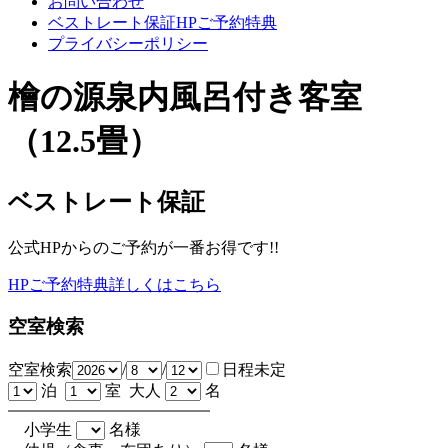
お問い合わせ
ベストレート保証HPご予約特典
プライバシーポリシー
檜の源泉内風呂付き客室
（12.5畳）
ベストレート保証
公式HPからのご予約が一番お得です!!
HPご予約特典詳しくはこちら
空室検索
空室検索
/
/
日程未定
泊
室 大人
名
小学生
名様