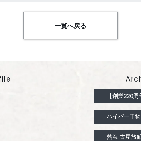
一覧へ戻る
file
Arc
【創業220周年
ハイパー干物ク
熱海 古屋旅館