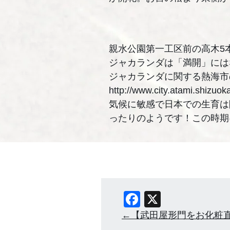
親水公園第一工区前の高木5
ジャカランダは「満開」には
ジャカランダに関する熱海市
http://www.city.atami.shizuo
気候に敏感で日本での生育は
ったりのようです！この時期
Facebook
X
【武田屋形門をお化粧