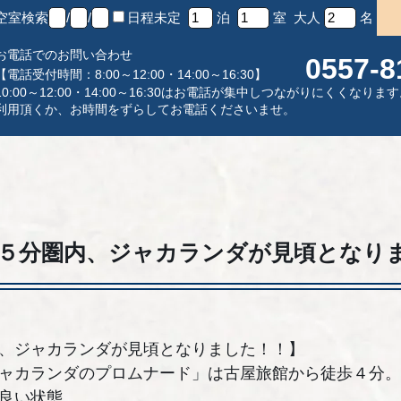
空室検索
/
/
日程未定
泊
室 大人
名
お電話でのお問い合わせ
0557-8
【電話受付時間：8:00～12:00・14:00～16:30】
10:00～12:00・14:00～16:30はお電話が集中しつながりにくく
利用頂くか、お時間をずらしてお電話くださいませ。
５分圏内、ジャカランダが見頃となり
、ジャカランダが見頃となりました！！】
ャカランダのプロムナード」は古屋旅館から徒歩４分。
良い状態。