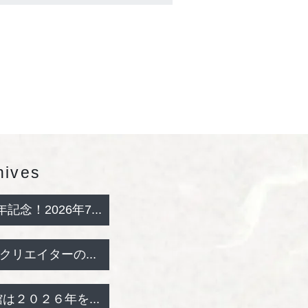
hives
記念！2026年7...
リエイターの...
は２０２６年を...