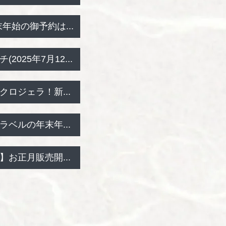
末年始の御予約は...
2025年7月12...
ロジェラ！新...
ベルの年末年...
お正月販売開...