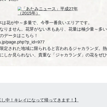
本は花が中～多量で、今季一番良いエリアです。
なりません。花芽がない木もあり、花量は極少量～多い
のデータはこちら！
ka.jp/page.php?p_id=977
限定された地域に限られると言われるジャカランダ。熱
にしか見られない、貴重な「ジャカランダ」の花をぜひ
直し中！キレイになって帰ってきます！】