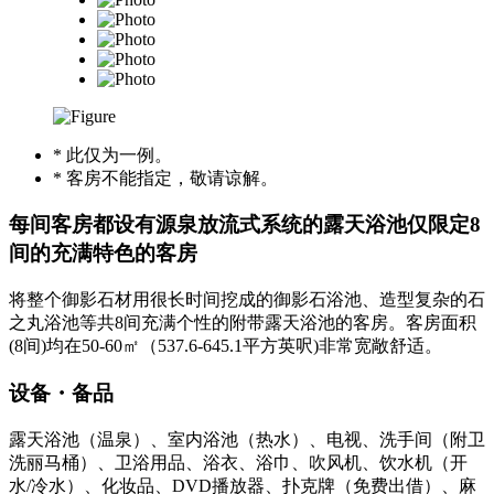
* 此仅为一例。
* 客房不能指定，敬请谅解。
每间客房都设有源泉放流式系统的露天浴池仅限定8
间的充满特色的客房
将整个御影石材用很长时间挖成的御影石浴池、造型复杂的石
之丸浴池等共8间充满个性的附带露天浴池的客房。客房面积
(8间)均在50-60㎡（537.6-645.1平方英呎)非常宽敞舒适。
设备・备品
露天浴池（温泉）、室内浴池（热水）、电视、洗手间（附卫
洗丽马桶）、卫浴用品、浴衣、浴巾、吹风机、饮水机（开
水/冷水）、化妆品、DVD播放器、扑克牌（免费出借）、麻