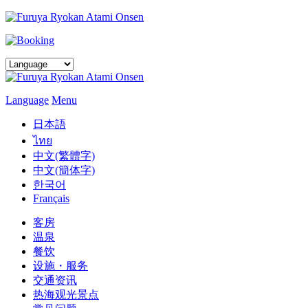
Language
Menu
日本語
ไทย
中文(繁體字)
中文(簡体字)
한국어
Français
客房
温泉
餐饮
设施・服务
交通资讯
热海观光景点