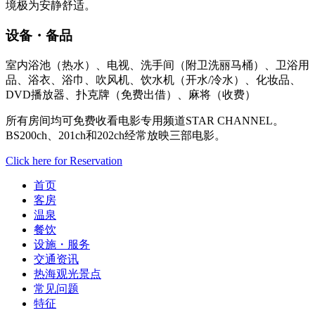
境极为安静舒适。
设备・备品
室内浴池（热水）、电视、洗手间（附卫洗丽马桶）、卫浴用
品、浴衣、浴巾、吹风机、饮水机（开水/冷水）、化妆品、
DVD播放器、扑克牌（免费出借）、麻将（收费）
所有房间均可免费收看电影专用频道STAR CHANNEL。
BS200ch、201ch和202ch经常放映三部电影。
Click here for Reservation
首页
客房
温泉
餐饮
设施・服务
交通资讯
热海观光景点
常见问题
特征