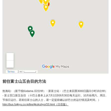
前往富士山五合目的方法
热海站- （新干线Kodama /22分钟） - 新富士站 -（巴士来回票3000日圆/2小时15分钟）
- 富士宫口新五合目 （※巴士基本上从7月1日到9月30日每天运行。10月份周六、周日、
节假日运行。若前往富士山的人士，请一定提前确认好巴士的运行情况及时间。）
http://bus.fujikyu.co.jp/line/jikokuhyo/33.html（日语版）