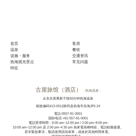
首页
客房
温泉
餐饮
设施・服务
交通资讯
热海观光景点
常见问题
特征
古屋旅馆（酒店）
- 热海温泉 -
从东京搭乘新干线50分钟热海温泉
邮政编码413-0012静冈县热海市东海岸5-24
電話:0557-81-0001
国际电话:+81-557-81-0001
電話受理時間：8:00 am–12:00 pm / 2:00 pm–8:00 pm
10:00 am–12:00 pm 及 2:00 pm–4:30 pm 為來電高峰時段，電話較難接通。
若非緊急事項，敬請使用諮詢表單，或改於其他時間來電。