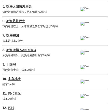
5.
热海太阳海滩周边
边欣赏大海边散步，从本馆徒步2分钟
6.
热海悠悠巴士
市内巡游巴士，从本馆最近的公车站徒步3分钟
7.
热海梅园
从本馆搭车7分钟
8.
热海游船 SANREMO
从热海港出发，到热海港搭计程车6分钟
9.
十国峠
可欣赏富士山，搭车20分钟
10.
来宫神社
搭车5分钟
11.
网代地区
搭车20分钟
12.
艺妓