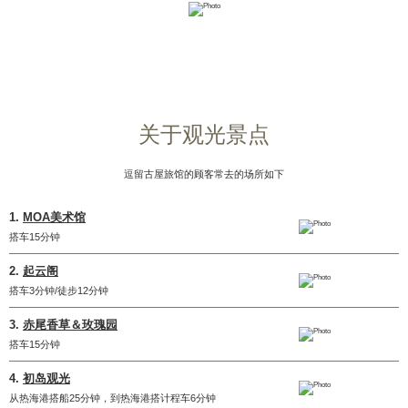
关于观光景点
逗留古屋旅馆的顾客常去的场所如下
1.
MOA美术馆
搭车15分钟
2.
起云阁
搭车3分钟/徒步12分钟
3.
赤尾香草＆玫瑰园
搭车15分钟
4.
初岛观光
从热海港搭船25分钟，到热海港搭计程车6分钟