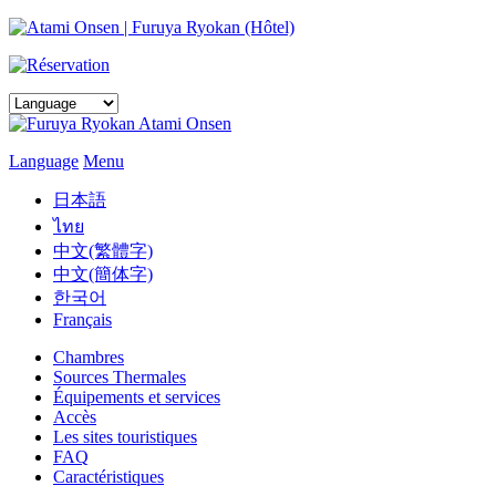
Language
Menu
日本語
ไทย
中文(繁體字)
中文(簡体字)
한국어
Français
Chambres
Sources Thermales
Équipements et services
Accès
Les sites touristiques
FAQ
Caractéristiques