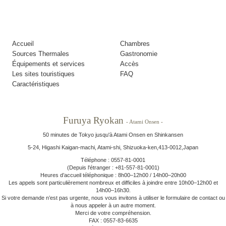
Accueil
Chambres
Sources Thermales
Gastronomie
Équipements et services
Accès
Les sites touristiques
FAQ
Caractéristiques
Furuya Ryokan
- Atami Onsen -
50 minutes de Tokyo jusqu'à Atami Onsen en Shinkansen
5-24, Higashi Kaigan-machi, Atami-shi, Shizuoka-ken,413-0012,Japan
Téléphone : 0557-81-0001
(Depuis l'étranger : +81-557-81-0001)
Heures d’accueil téléphonique : 8h00–12h00 / 14h00–20h00
Les appels sont particulièrement nombreux et difficiles à joindre entre 10h00–12h00 et
14h00–16h30.
Si votre demande n’est pas urgente, nous vous invitons à utiliser le formulaire de contact ou
à nous appeler à un autre moment.
Merci de votre compréhension.
FAX : 0557-83-6635